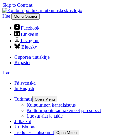
Skip to Content
Hae
Menu Opener
Facebook
LinkedIn
Instagram
Bluesky
Cuporen uutiskirje
Kirjasto
Hae
På svenska
In English
Tutkimus
Open Menu
Kulttuurinen kansalaisuus
Kulttuuripolitiikan rakenteet ja resurssit
Luovat alat ja taide
Julkaisut
Uutishuone
Tiedon visualisoinnit
Open Menu