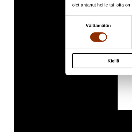
olet antanut heille tai joita o
Suostumuksen
Välttämätön
valinta
Kiellä