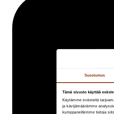
Suostumus
Tämä sivusto käyttää eväste
Käytämme evästeitä tarjoama
ja kävijämäärämme analysoim
kumppaneillemme tietoja siitä