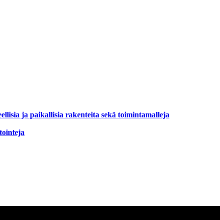
llisia ja paikallisia rakenteita sekä toimintamalleja
tointeja