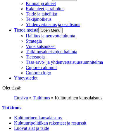
Kunnat ja alueet
Rakenteet ja rahoitus
Taide ja taiteilijat
Tekijänoikeus
Yhdenvertaisuus ja osallisuus
Tietoa meistä
Open Menu
Hallitus ja neuvottelukunta
Strategia
Vuosikatsaukset
Tutkimusaineistojen hallinta
Tietosuoja
Tasa-arvo- ja yhdenvertaisuussuunnitelma
Cuporen alumnit
Cuporen logo
Yhteystiedot
Olet tässä:
Etusivu
»
Tutkimus
»
Kulttuurinen kansalaisuus
Tutkimus
Kulttuurinen kansalaisuus
Kulttuuripolitiikan rakenteet ja resurssit
Luovat alat ja taide