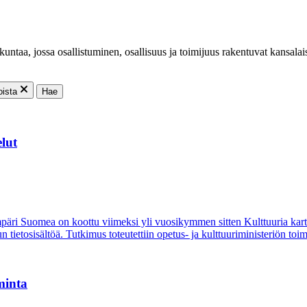
untaa, jossa osallistuminen, osallisuus ja toimijuus rakentuvat kansalai
oista
Hae
elut
mpäri Suomea on koottu viimeksi yli vuosikymmen sitten Kulttuuria karta
un tietosisältöä. Tutkimus toteutettiin opetus- ja kulttuuriministeriön toi
minta