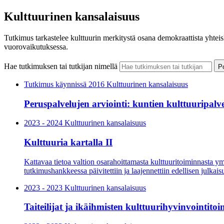
Kulttuurinen kansalaisuus
Tutkimus tarkastelee kulttuurin merkitystä osana demokraattista yhteisk
vuorovaikutuksessa.
Hae tutkimuksen tai tutkijan nimellä
P
Tutkimus käynnissä
2016 Kulttuurinen kansalaisuus
Peruspalvelujen arviointi: kuntien kulttuuripalv
2023 - 2024 Kulttuurinen kansalaisuus
Kulttuuria kartalla II
Kattavaa tietoa valtion osarahoittamasta kulttuuritoiminnasta y
tutkimushankkeessa päivitettiin ja laajennettiin edellisen julkais
2023 - 2023 Kulttuurinen kansalaisuus
Taiteilijat ja ikäihmisten kulttuurihyvinvointitoi