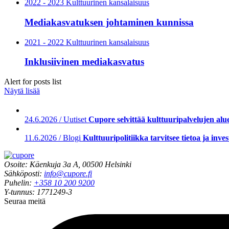
2022 - 2023 Kulttuurinen kansalaisuus
Mediakasvatuksen johtaminen kunnissa
2021 - 2022 Kulttuurinen kansalaisuus
Inklusiivinen mediakasvatus
Alert for posts list
Näytä lisää
24.6.2026 / Uutiset
Cupore selvittää kulttuuripalvelujen aluee
11.6.2026 / Blogi
Kulttuuripolitiikka tarvitsee tietoa ja inves
Osoite: Käenkuja 3a A, 00500 Helsinki
Sähköposti:
info@cupore.fi
Puhelin:
+358 10 200 9200
Y-tunnus: 1771249-3
Seuraa meitä