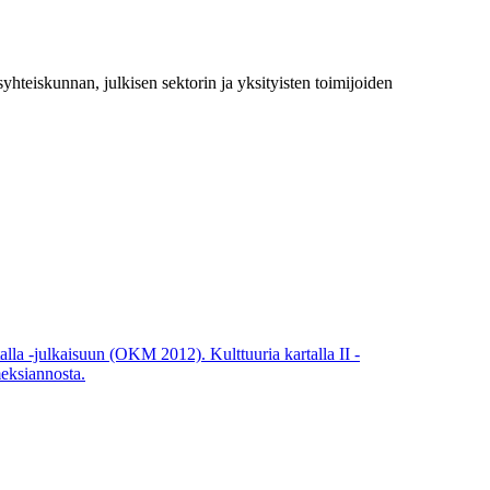
syhteiskunnan, julkisen sektorin ja yksityisten toimijoiden
lla -julkaisuun (OKM 2012). Kulttuuria kartalla II -
meksiannosta.