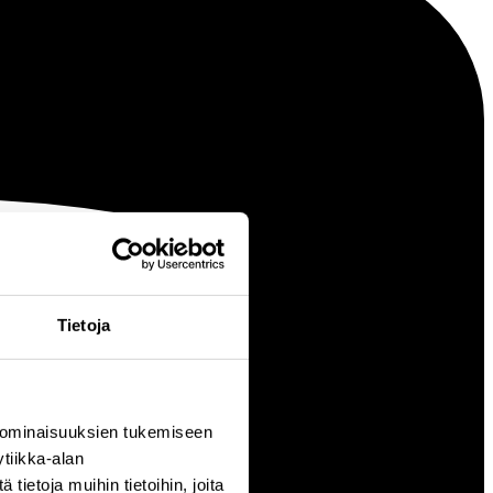
Tietoja
 ominaisuuksien tukemiseen
tiikka-alan
ietoja muihin tietoihin, joita