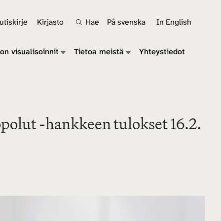
tiskirje
Kirjasto
Hae
På svenska
In English
on visualisoinnit
Tietoa meistä
Yhteystiedot
opolut -hankkeen tulokset 16.2.