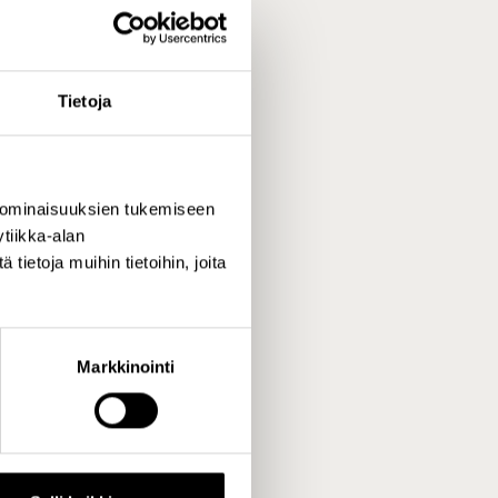
uuriministeriö
Tietoja
 ominaisuuksien tukemiseen
tiikka-alan
ttikorkeakoulu
ietoja muihin tietoihin, joita
Markkinointi