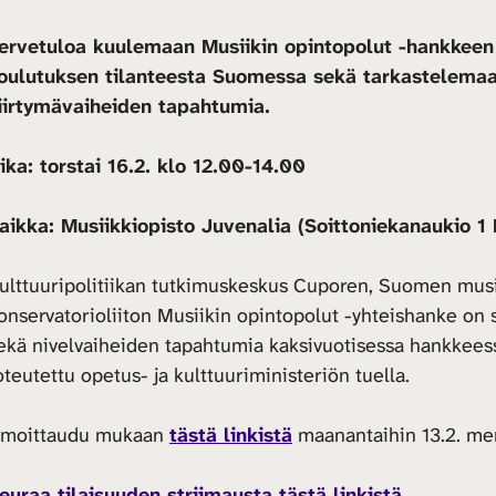
ervetuloa kuulemaan Musiikin opintopolut -hankkeen 
oulutuksen tilanteesta Suomessa sekä tarkastelemaan
iirtymävaiheiden tapahtumia.
ika: torstai 16.2. klo 12.00-14.00
aikka: Musiikkiopisto Juvenalia (Soittoniekanaukio 1 B
ulttuuripolitiikan tutkimuskeskus Cuporen, Suomen musii
onservatorioliiton Musiikin opintopolut -yhteishanke on 
ekä nivelvaiheiden tapahtumia kaksivuotisessa hankkee
oteutettu opetus- ja kulttuuriministeriön tuella.
lmoittaudu mukaan
tästä linkistä
maanantaihin 13.2. m
euraa tilaisuuden striimausta tästä linkistä.