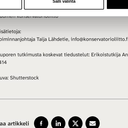
ulttuuripolitiikan tutkimuskeskus Cupore
Salli valinta
uomen musiikkioppilaitosten liitto
uomen konservatorioliitto
isätietoja:
oiminnanjohtaja Taija Lähdetie, info@konservatorioliitt
uporen tutkimusta koskevat tiedustelut: Erikoistutkija A
414
uva: Shutterstock
aa artikkeli