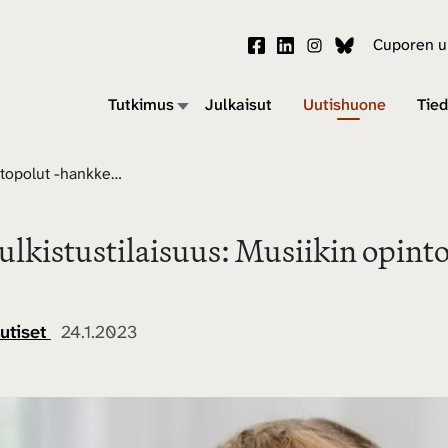
Cuporen uu
Tutkimus
Julkaisut
Uutishuone
Tied
Julkistustilaisuus: Musiikin opintopolut -hankkeen tulokset 16.2.
Julkistustilaisuus: Musiikin opint
utiset
24.1.2023