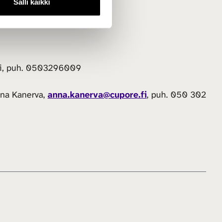
Salli kaikki
o.fi, puh. 0503296009
nna Kanerva,
anna.kanerva@cupore.fi
, puh. 050 302