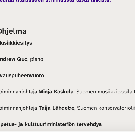
Ohjelma
usiikkiesitys
ndrew Quo
, piano
vauspuheenvuoro
oiminnanjohtaja
Minja Koskela
, Suomen musiikkioppilait
oiminnanjohtaja
Taija Lähdetie
, Suomen konservatoriolii
petus- ja kulttuuriministeriön tervehdys