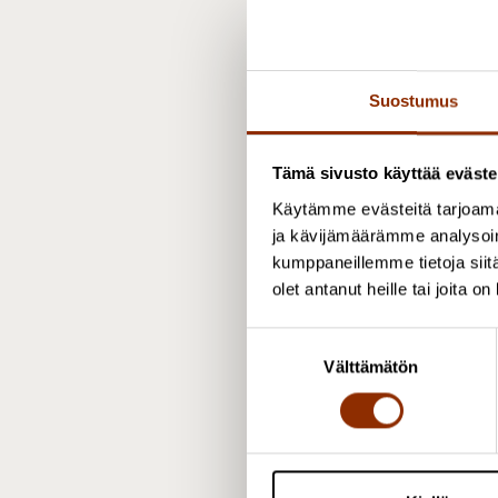
K
M
Suostumus
K
Tämä sivusto käyttää eväste
K
Käytämme evästeitä tarjoama
ja kävijämäärämme analysoim
K
kumppaneillemme tietoja siitä
olet antanut heille tai joita o
K
S
Välttämätön
u
K
o
s
L
t
u