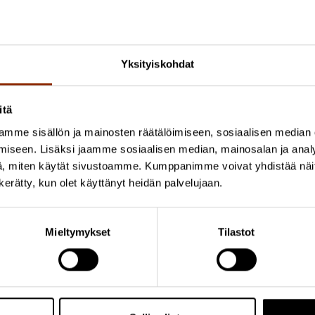
ulttuuriasiainneuvos
Hanna Koskimies
, opetus- ja kultt
usiikin opintopolut -hankkeen tulosten esittely
Yksityiskohdat
ulttuuripolitiikan tutkimuskeskus Cupore
itä
ommenttipuheenvuoro
mme sisällön ja mainosten räätälöimiseen, sosiaalisen median
iseen. Lisäksi jaamme sosiaalisen median, mainosalan ja analy
oulutus- ja tutkimuspäällikkö
Eero Linjama
, Turun amma
, miten käytät sivustoamme. Kumppanimme voivat yhdistää näitä t
n kerätty, kun olet käyttänyt heidän palvelujaan.
eskustelua
Mieltymykset
Tilastot
ahvitilaisuus
ämpimästi tervetuloa!