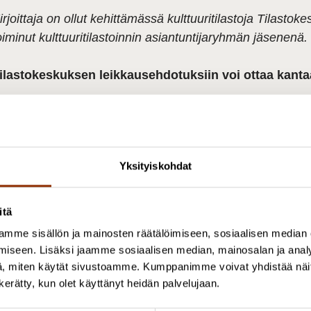
irjoittaja on ollut kehittämässä kulttuuritilastoja Tilasto
oiminut kulttuuritilastoinnin asiantuntijaryhmän jäsenenä.
ilastokeskuksen leikkausehdotuksiin voi ottaa kantaa
atso myös:
aakkola, M. (2024). Tarvitsemme tilastojen luomaa tieto
Yksityiskohdat
ttps://journal.fi/kulttuurintutkimus/article/view/14579
ulttuurialan tilastotietoa visualisoituna
(n.d.) Taide ja kult
itä
mme sisällön ja mainosten räätälöimiseen, sosiaalisen median
petus- ja kulttuuriministeriö. (n.d.)
Kulttuuripolitiikan til
iseen. Lisäksi jaamme sosiaalisen median, mainosalan ja analy
ttps://okm.fi/kulttuuripolitiikan-tietoperusta
, miten käytät sivustoamme. Kumppanimme voivat yhdistää näitä t
n kerätty, kun olet käyttänyt heidän palvelujaan.
ilastokeskus. (n.d.)
Joukkoviestintä.
https://stat.fi/tilast