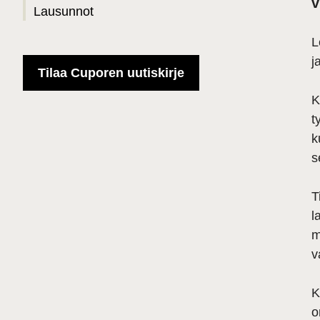
v
Lausunnot
L
j
Tilaa Cuporen uutiskirje
K
t
k
s
T
l
m
v
K
o