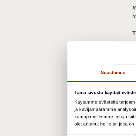
K
t
T
K
J
Suostumus
h
K
Tämä sivusto käyttää eväste
Käytämme evästeitä tarjoama
O
ja kävijämäärämme analysoim
h
kumppaneillemme tietoja siitä
olet antanut heille tai joita o
T