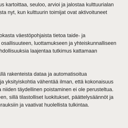
kartoittaa, seuloo, arvioi ja jalostaa kulttuurialan
 nyt, kun kulttuurin toimijat ovat aktivoituneet
kasta väestöpohjaista tietoa taide- ja
i osallisuuteen, luottamukseen ja yhteiskunnalliseen
ahdollisuuksia laajentaa tutkimus kattamaan
llä rakenteista dataa ja automatisoitua
 ja yksityiskohtia vähentää ilman, että kokonaisuus
 niiden täydellinen poistaminen ei ole perusteltua.
n, sillä tilastolliset luokitukset, päättelysäännöt ja
rauksiin ja vaativat huolellista tulkintaa.