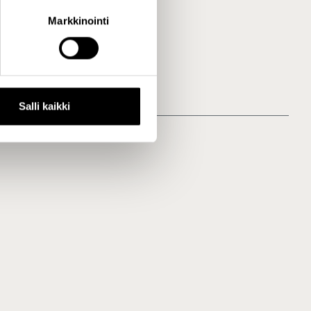
Markkinointi
at.fi/tilasto/vpa
Salli kaikki