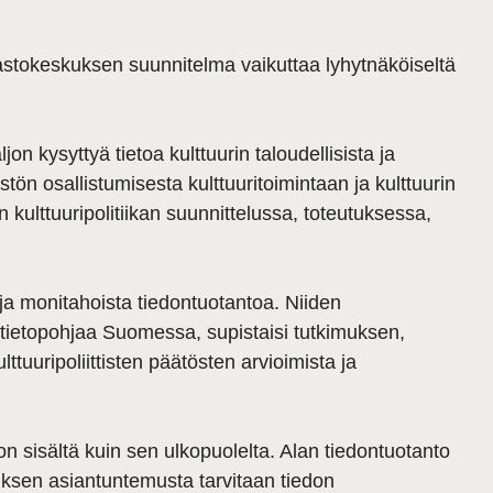
Tilastokeskuksen suunnitelma vaikuttaa lyhytnäköiseltä
jon kysyttyä tietoa kulttuurin taloudellisista ja
stön osallistumisesta kulttuuritoimintaan ja kulttuurin
 kulttuuripolitiikan suunnittelussa, toteutuksessa,
 ja monitahoista tiedontuotantoa. Niiden
an tietopohjaa Suomessa, supistaisi tutkimuksen,
ttuuripoliittisten päätösten arvioimista ja
ston sisältä kuin sen ulkopuolelta. Alan tiedontuotanto
uksen asiantuntemusta tarvitaan tiedon