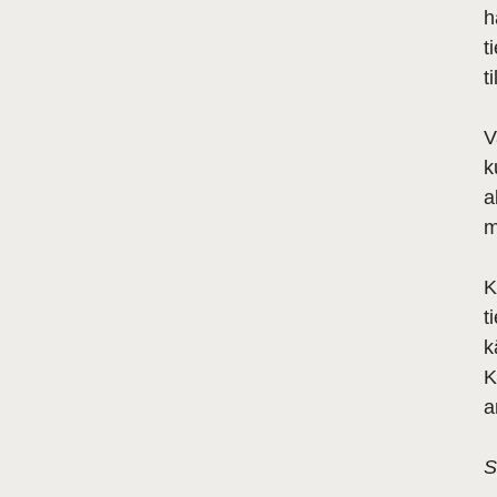
h
t
t
V
k
a
m
K
t
k
K
a
S