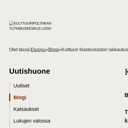
Olet tässä:
Etusivu
»
Blogi
»
Kulttuuri tilastoviraston lakkautus
Uutishuone
Uutiset
B
Blogi
Katsaukset
T
k
Lukujen valossa