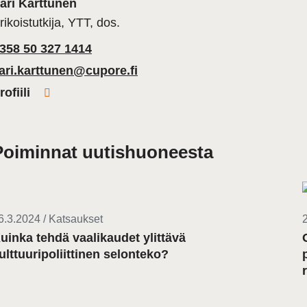
ari Karttunen
rikoistutkija, YTT, dos.
358 50 327 1414
ari.karttunen@cupore.fi
rofiili
Poiminnat uutishuoneesta
6.3.2024 / Katsaukset
uinka tehdä vaalikaudet ylittävä
ulttuuripoliittinen selonteko?