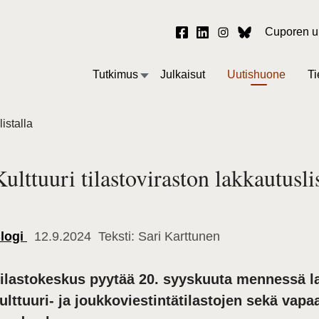
Cuporen uu
Tutkimus
Julkaisut
Uutishuone
Ti
listalla
Kulttuuri tilastoviraston lakkautusli
logi
12.9.2024 Teksti: Sari Karttunen
ilastokeskus pyytää 20. syyskuuta mennessä la
ulttuuri- ja joukkoviestintätilastojen sekä va