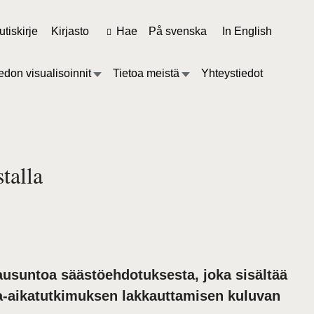
tiskirje
Kirjasto
Hae
På svenska
In English
edon visualisoinnit
Tietoa meistä
Yhteystiedot
stalla
usuntoa säästöehdotuksesta, joka sisältää
paa-aikatutkimuksen lakkauttamisen kuluvan