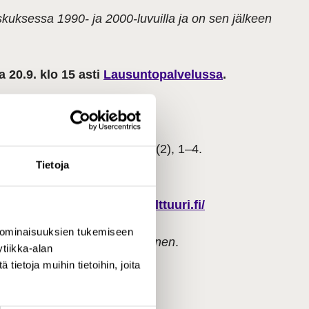
keskuksessa 1990- ja 2000-luvuilla ja on sen jälkeen
 20.9. klo 15 asti
Lausuntopalvelussa
.
pohjaa.
Kulttuurintutkimus
,
41
(2), 1–4.
Tietoja
6
tuuri.
https://www.taidejakulttuuri.fi/
 ominaisuuksien tukemiseen
asto- ja tietoperustan kehittäminen
.
tiikka-alan
ietoja muihin tietoihin, joita
o/jvie