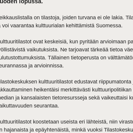
uoden lopussa.
eikkauslistalla on tilastoja, joiden turvana ei ole lakia. 
a voi vaarantaa kulttuurialan kehittämistä Suomessa.
ulttuuritilastot ovat keskeisiä, kun pyritään arvioimaan pal
yöllistävistä vaikutuksista. Ne tarjoavat tärkeää tietoa väe
ulutustottumuksista. Tällainen tietoperusta on välttämätön
eurannassa ja arvioinnissa.
ilastokeskuksen kulttuuritilastot edustavat riippumatonta
akkauttaminen heikentäisi merkittävästi kulttuuripolitiik
edian ja kansalaisten tietoresursseja sekä vaikeuttaisi kul
aikuttavuuden seurantaa.
ulttuuritilastot koostetaan useista eri lähteistä, niin vira
n hajanaista ja epäyhtenäistä, minkä vuoksi Tilastokesk