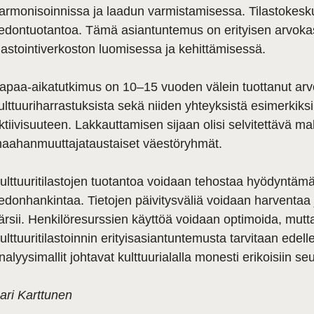
armonisoinnissa ja laadun varmistamisessa. Tilastokeskus 
iedontuotantoa. Tämä asiantuntemus on erityisen arvokasta
ilastointiverkoston luomisessa ja kehittämisessä.
apaa-aikatutkimus on 10–15 vuoden välein tuottanut arvo
ulttuuriharrastuksista sekä niiden yhteyksistä esimerkiks
ktiivisuuteen. Lakkauttamisen sijaan olisi selvitettävä m
aahanmuuttajataustaiset väestöryhmät.
ulttuuritilastojen tuotantoa voidaan tehostaa hyödyntämä
iedonhankintaa. Tietojen päivitysväliä voidaan harventaa
ärsii. Henkilöresurssien käyttöä voidaan optimoida, mutta
ulttuuritilastoinnin erityisasiantuntemusta tarvitaan edellee
nalyysimallit johtavat kulttuurialalla monesti erikoisiin seu
ari Karttunen