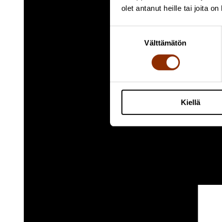
olet antanut heille tai joita o
Suostumuksen
Välttämätön
valinta
Kiellä