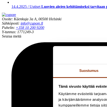
14.4.2025 / Uutiset
Luovien alojen kehittämiseksi tarvitaan 
Osoite: Käenkuja 3a A, 00500 Helsinki
Sähköposti:
info@cupore.fi
Puhelin:
+358 10 200 9200
Y-tunnus: 1771249-3
Seuraa meitä
Suostumus
Tämä sivusto käyttää eväste
Käytämme evästeitä tarjoama
ja kävijämäärämme analysoim
kumppaneillemme tietoja siitä