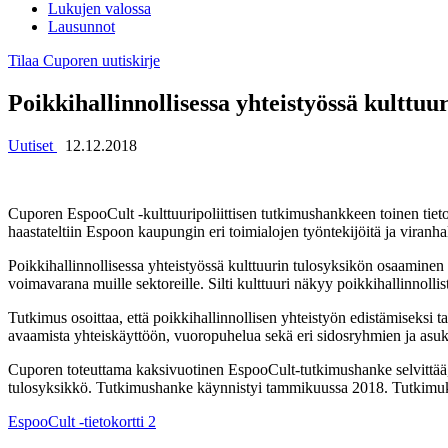
Lukujen valossa
Lausunnot
Tilaa Cuporen uutiskirje
Poikkihallinnollisessa yhteistyössä kultt
Uutiset
12.12.2018
Cuporen EspooCult -kulttuuripoliittisen tutkimushankkeen toinen tieto
haastateltiin Espoon kaupungin eri toimialojen työntekijöitä ja viranhalti
Poikkihallinnollisessa yhteistyössä kulttuurin tulosyksikön osaaminen
voimavarana muille sektoreille. Silti kulttuuri näkyy poikkihallinnolli
Tutkimus osoittaa, että poikkihallinnollisen yhteistyön edistämiseksi ta
avaamista yhteiskäyttöön, vuoropuhelua sekä eri sidosryhmien ja asu
Cuporen toteuttama kaksivuotinen EspooCult-tutkimushanke selvittää, 
tulosyksikkö. Tutkimushanke käynnistyi tammikuussa 2018. Tutkimuksen 
EspooCult -tietokortti 2