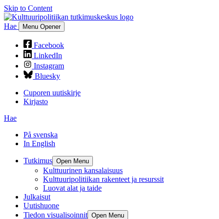
Skip to Content
Hae
Menu Opener
Facebook
LinkedIn
Instagram
Bluesky
Cuporen uutiskirje
Kirjasto
Hae
På svenska
In English
Tutkimus
Open Menu
Kulttuurinen kansalaisuus
Kulttuuripolitiikan rakenteet ja resurssit
Luovat alat ja taide
Julkaisut
Uutishuone
Tiedon visualisoinnit
Open Menu