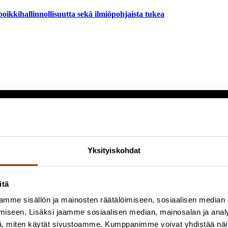
poikkihallinnollisuutta sekä ilmiöpohjaista tukea
Yksityiskohdat
itä
mme sisällön ja mainosten räätälöimiseen, sosiaalisen median
iseen. Lisäksi jaamme sosiaalisen median, mainosalan ja analy
, miten käytät sivustoamme. Kumppanimme voivat yhdistää näitä t