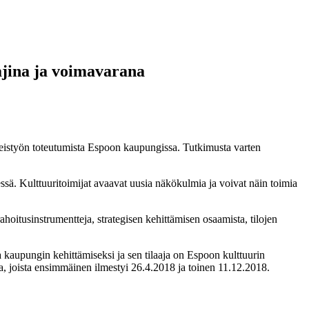
ajina ja voimavarana
yhteistyön toteutumista Espoon kaupungissa. Tutkimusta varten
ssä. Kulttuuritoimijat avaavat uusia näkökulmia ja voivat näin toimia
rahoitusinstrumentteja, strategisen kehittämisen osaamista, tilojen
kaupungin kehittämiseksi ja sen tilaaja on Espoon kulttuurin
a, joista ensimmäinen ilmestyi 26.4.2018 ja toinen 11.12.2018.