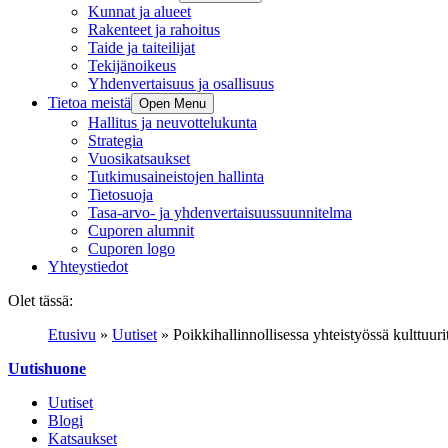
Kunnat ja alueet
Rakenteet ja rahoitus
Taide ja taiteilijat
Tekijänoikeus
Yhdenvertaisuus ja osallisuus
Tietoa meistä
Open Menu
Hallitus ja neuvottelukunta
Strategia
Vuosikatsaukset
Tutkimusaineistojen hallinta
Tietosuoja
Tasa-arvo- ja yhdenvertaisuussuunnitelma
Cuporen alumnit
Cuporen logo
Yhteystiedot
Olet tässä:
Etusivu
»
Uutiset
»
Poikkihallinnollisessa yhteistyössä kulttuu
Uutishuone
Uutiset
Blogi
Katsaukset