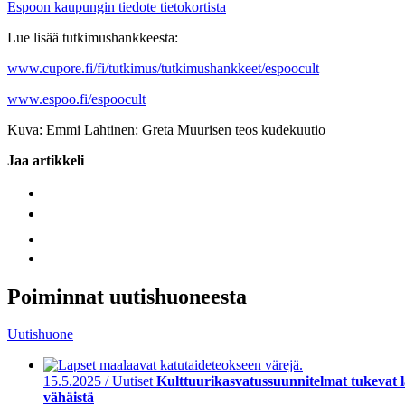
Espoon kaupungin tiedote tietokortista
Lue lisää tutkimushankkeesta:
www.cupore.fi/fi/tutkimus/tutkimushankkeet/espoocult
www.espoo.fi/espoocult
Kuva: Emmi Lahtinen: Greta Muurisen teos kudekuutio
Jaa artikkeli
Poiminnat uutishuoneesta
Uutishuone
15.5.2025 / Uutiset
Kulttuurikasvatussuunnitelmat tukevat la
vähäistä