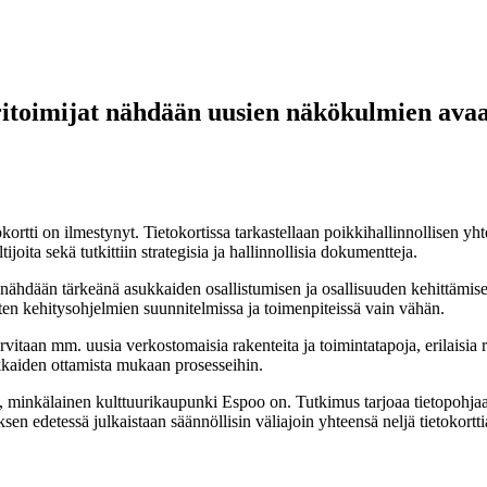
uuritoimijat nähdään uusien näkökulmien ava
kortti on ilmestynyt. Tietokortissa tarkastellaan poikkihallinnollisen 
joita sekä tutkittiin strategisia ja hallinnollisia dokumentteja.
 nähdään tärkeänä asukkaiden osallistumisen ja osallisuuden kehittämise
sten kehitysohjelmien suunnitelmissa ja toimenpiteissä vain vähän.
rvitaan mm. uusia verkostomaisia rakenteita ja toimintatapoja, erilaisia 
kkaiden ottamista mukaan prosesseihin.
minkälainen kulttuurikaupunki Espoo on. Tutkimus tarjoaa tietopohjaa 
edetessä julkaistaan säännöllisin väliajoin yhteensä neljä tietokortti