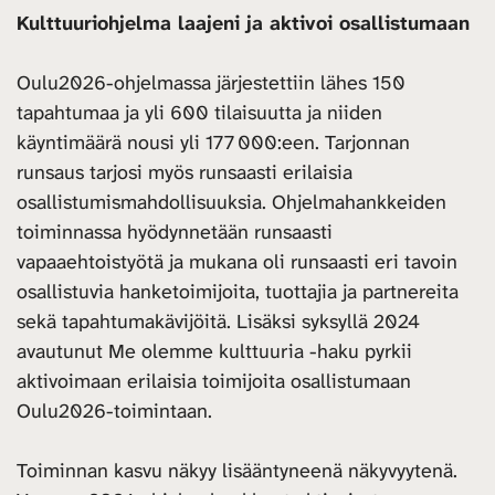
Kulttuuriohjelma laajeni ja aktivoi osallistumaan
Oulu2026-ohjelmassa järjestettiin lähes 150
tapahtumaa ja yli 600 tilaisuutta ja niiden
käyntimäärä nousi yli 177 000:een. Tarjonnan
runsaus tarjosi myös runsaasti erilaisia
osallistumismahdollisuuksia. Ohjelmahankkeiden
toiminnassa hyödynnetään runsaasti
vapaaehtoistyötä ja mukana oli runsaasti eri tavoin
osallistuvia hanketoimijoita, tuottajia ja partnereita
sekä tapahtumakävijöitä. Lisäksi syksyllä 2024
avautunut Me olemme kulttuuria -haku pyrkii
aktivoimaan erilaisia toimijoita osallistumaan
Oulu2026-toimintaan.
Toiminnan kasvu näkyy lisääntyneenä näkyvyytenä.