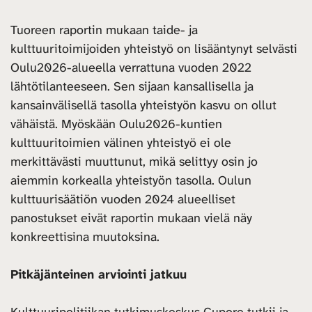
Tuoreen raportin mukaan taide- ja
kulttuuritoimijoiden yhteistyö on lisääntynyt selvästi
Oulu2026-alueella verrattuna vuoden 2022
lähtötilanteeseen. Sen sijaan kansallisella ja
kansainvälisellä tasolla yhteistyön kasvu on ollut
vähäistä. Myöskään Oulu2026-kuntien
kulttuuritoimien välinen yhteistyö ei ole
merkittävästi muuttunut, mikä selittyy osin jo
aiemmin korkealla yhteistyön tasolla. Oulun
kulttuurisäätiön vuoden 2024 alueelliset
panostukset eivät raportin mukaan vielä näy
konkreettisina muutoksina.
Pitkäjänteinen arviointi jatkuu
Kulttuuripolitiikan tutkimuskeskus Cupore tutkii ja