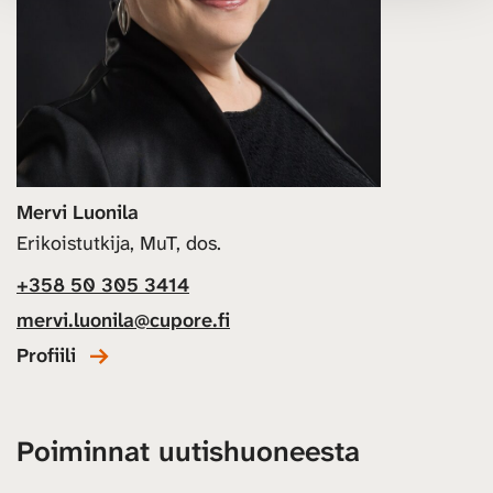
Mervi Luonila
Erikoistutkija, MuT, dos.
+358 50 305 3414
mervi.luonila@cupore.fi
Profiili
Poiminnat uutishuoneesta