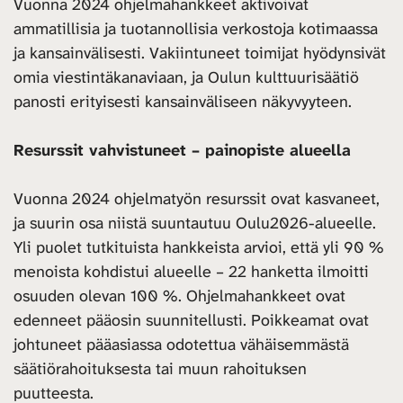
Vuonna 2024 ohjelmahankkeet aktivoivat
ammatillisia ja tuotannollisia verkostoja kotimaassa
ja kansainvälisesti. Vakiintuneet toimijat hyödynsivät
omia viestintäkanaviaan, ja Oulun kulttuurisäätiö
panosti erityisesti kansainväliseen näkyvyyteen.
Resurssit vahvistuneet – painopiste alueella
Vuonna 2024 ohjelmatyön resurssit ovat kasvaneet,
ja suurin osa niistä suuntautuu Oulu2026-alueelle.
Yli puolet tutkituista hankkeista arvioi, että yli 90 %
menoista kohdistui alueelle – 22 hanketta ilmoitti
osuuden olevan 100 %. Ohjelmahankkeet ovat
edenneet pääosin suunnitellusti. Poikkeamat ovat
johtuneet pääasiassa odotettua vähäisemmästä
säätiörahoituksesta tai muun rahoituksen
puutteesta.