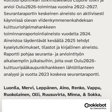
arvioi Oulu2026-toimintaa vuosina 2022–2027.
Seurantaraportin keskeinen aineisto on aktiivisesti
käynnissä olevan viidenkymmenenkahdeksan
kulttuuriohjelmahankkeen
toiminnanraportointiaineisto vuodelta 2024.
Aineistoa täydentävät keväällä 2025 tehdyt
kyselytutkimukset, tilastot ja kirjallinen aineisto.
Raportti pohjaa seuranta- ja arviointityön
aikaisempiin julkaisuihin, joita ovat Oulu2026-
kulttuuripääkaupunkihankkeen lähtötilanteen
analyysi ja vuotta 2023 koskeva seurantaraportti.
Luonila, Mervi, Leppänen, Aino, Renko, Vappu,
Ruokolainen, Olli, Ruusuvirta, Minna, & Sokka,
Sakarias (2025). Oulu2026-seurantaraportti
vuodelta 2024: yleiskuva toiminnasta