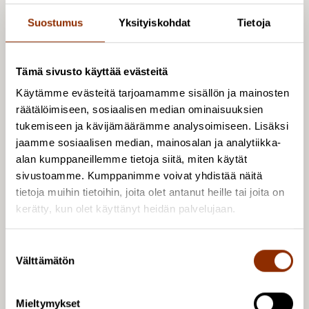
Suostumus
Yksityiskohdat
Tietoja
Lue raportti Cuporen verkkosivuilla osoitteessa:
https://www.cupore.fi/uutishuone/oulu2026-
seurantaraportti-vuodelta-2024/
Tämä sivusto käyttää evästeitä
Käytämme evästeitä tarjoamamme sisällön ja mainosten
Tutustu myös aiemmin julkaistuun
räätälöimiseen, sosiaalisen median ominaisuuksien
kulttuuripääkaupunkihankkeen
tukemiseen ja kävijämäärämme analysoimiseen. Lisäksi
lähtötilanneraporttiin:
jaamme sosiaalisen median, mainosalan ja analytiikka-
https://www.cupore.fi/julkaisut/oulu2026-kohti-
alan kumppaneillemme tietoja siitä, miten käytät
euroopan-kulttuuripaakaupunkivuotta/
ja vuotta
sivustoamme. Kumppanimme voivat yhdistää näitä
2023 tarkastelevaan seurantaraporttiin:
tietoja muihin tietoihin, joita olet antanut heille tai joita on
kerätty, kun olet käyttänyt heidän palvelujaan.
https://www.cupore.fi/uutishuone/oulu2026-
valiraportti-2023/
S
Välttämätön
u
Kuva: Kevin Kallombo, AaltoSiilo Festival 2024.
o
s
Mieltymykset