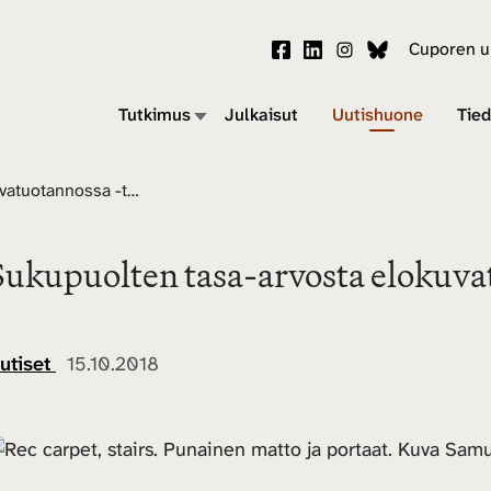
Cuporen uu
Tutkimus
Julkaisut
Uutishuone
Tied
Sukupuolten tasa-arvosta elokuvatuotannossa -tutkimus palkittu
Sukupuolten tasa-arvosta elokuva
utiset
15.10.2018