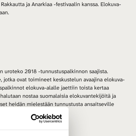
ä Rakkautta ja Anarkiaa -festivaalin kanssa. Elokuva-
aan.
en uroteko 2018 -tunnustuspalkinnon saajista.
e, jotka ovat toimineet keskustelun avaajina elokuva-
alkinnot elokuva-alalle jaettiin toista kertaa
 halutaan nostaa suomalaisia elokuvantekijöitä ja
set heidän mielestään tunnustusta ansaitseville