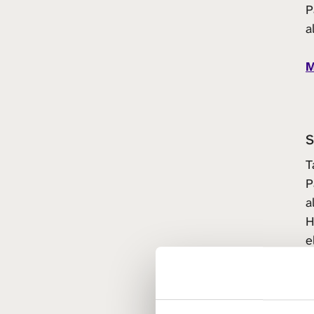
P
a
M
S
T
P
a
H
e
e
M