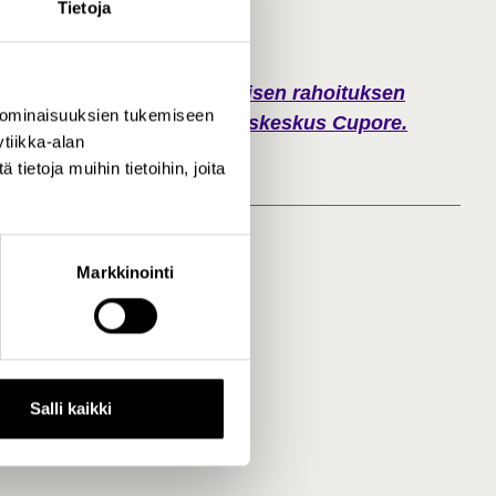
Tietoja
o elokuvatuotannossa. Julkisen rahoituksen
 ominaisuuksien tukemiseen
 Kulttuuripolitiikan tutkimuskeskus Cupore.
tiikka-alan
ietoja muihin tietoihin, joita
Markkinointi
Salli kaikki