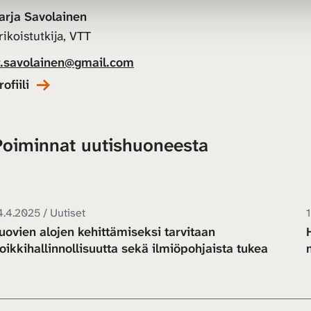
arja Savolainen
rikoistutkija, VTT
r.savolainen@gmail.com
rofiili
Poiminnat uutishuoneesta
4.4.2025 / Uutiset
1
uovien alojen kehittämiseksi tarvitaan
oikkihallinnollisuutta sekä ilmiöpohjaista tukea