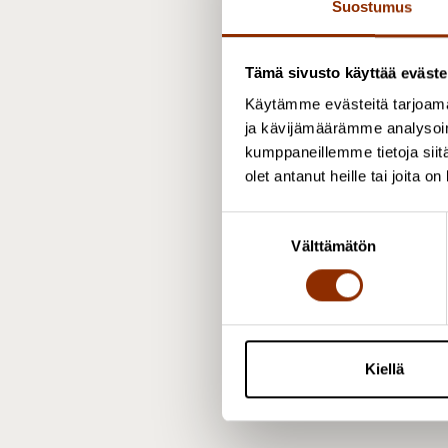
Suostumus
Tämä sivusto käyttää eväste
T
Käytämme evästeitä tarjoama
j
ja kävijämäärämme analysoim
kumppaneillemme tietoja siitä
olet antanut heille tai joita o
S
Välttämätön
u
J
o
s
t
u
m
Kiellä
T
u
k
s