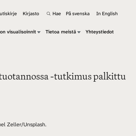
tiskirje
Kirjasto
Hae
På svenska
In English
on visualisoinnit
Tietoa meistä
Yhteystiedot
tuotannossa -tutkimus palkittu