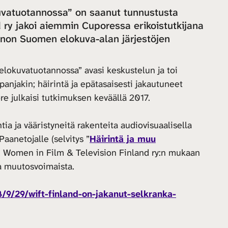
uvatuotannossa” on saanut tunnustusta
 ry jakoi aiemmin Cuporessa erikoistutkijana
nnon Suomen elokuva-alan järjestöjen
elokuvatuotannossa” avasi keskustelun ja toi
jakin; häirintä ja epätasaisesti jakautuneet
pore julkaisi tutkimuksen keväällä 2017.
tia ja vääristyneitä rakenteita audiovisuaalisella
Paanetojalle (selvitys ”
Häirintä ja muu
). Women in Film & Television Finland ry:n mukaan
ja muutosvoimaista.
8/9/29/wift-finland-on-jakanut-selkranka-