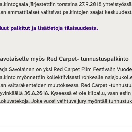
alkintogaala järjestettiin torstaina 27.9.2018 yhteistyöss
lan ammattilaiset valitsivat palkintojen saajat keskuudest
uut palkitut ja lisätietoja tilaisuudesta.
avolaiselle myös Red Carpet- tunnustuspalkinto
arja Savolainen on yksi Red Carpet Film Festivalin Vuod
alkinto myönnettiin kollektiivisesti rohkealle naisjoukoll
lan valtarakenteiden muutoksessa. Red Carpet -tunnustusp
yvinkäällä 30.8.2018. Kyseessä ei ole kilpailu, vaan esiin
lokuvatekoja. Joka vuosi vaihtuva jury myöntää tunnustuk
lokuva-alan tekijöille.
uut palkitut ja lisätietoja tilaisuudesta.