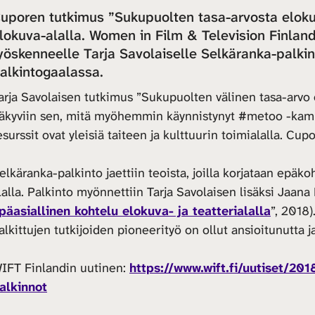
uporen tutkimus ”Sukupuolten tasa-arvosta elok
lokuva-alalla. Women in Film & Television Finland
yöskenneelle Tarja Savolaiselle Selkäranka-palki
alkintogaalassa.
arja Savolaisen tutkimus ”Sukupuolten välinen tasa-arvo 
äkyviin sen, mitä myöhemmin käynnistynyt #metoo -kampan
esurssit ovat yleisiä taiteen ja kulttuurin toimialalla. Cu
elkäranka-palkinto jaettiin teoista, joilla korjataan epäkoh
lalla. Palkinto myönnettiin Tarja Savolaisen lisäksi Jaana 
päasiallinen kohtelu elokuva- ja teatterialalla
”, 2018
alkittujen tutkijoiden pioneerityö on ollut ansioitunutta 
IFT Finlandin uutinen:
https://www.wift.fi/uutiset/201
alkinnot