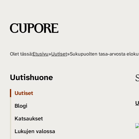
Olet tässä:
Etusivu
»
Uutiset
»
Uutishuone
Uutiset
U
Blogi
Katsaukset
Lukujen valossa