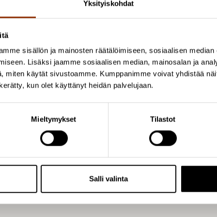
Yksityiskohdat
itä
arja Savolainen 2017. Sukupuolten välinen tasa-arv
mme sisällön ja mainosten räätälöimiseen, sosiaalisen median
akautuminen. Cuporen verkkojulkaisuja 43. Helsinki:
iseen. Lisäksi jaamme sosiaalisen median, mainosalan ja analy
, miten käytät sivustoamme. Kumppanimme voivat yhdistää näitä t
n kerätty, kun olet käyttänyt heidän palvelujaan.
Mieltymykset
Tilastot
aa artikkeli
Salli valinta
utkijat