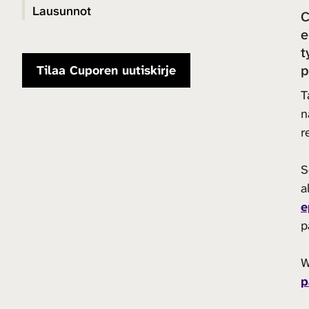
Lausunnot
C
e
t
p
Tilaa Cuporen uutiskirje
T
n
r
S
a
e
p
W
p