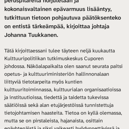
peruspilareita horjutetaan ja
kokonaisvaltainen epävarmuus lisääntyy,
tutkittuun tietoon pohjautuva päätöksenteko
on entistä tärkeämpää, kirjoittaa johtaja
Johanna Tuukkanen.
Tätä kirjoittaessani tulee täyteen neljä kuukautta
Kulttuuripolitiikan tutkimuskeskus Cuporen
johdossa. Näköalapaikalta olen saanut seurata paitsi
opetus- ja kulttuuriministeriön hallinnonalaan
liittyviä tietotarpeita myös kuntien
kulttuuritoiminnassa, kulttuurialan organisaatioissa
ja instituutioissa, tiedettä ja taidetta tukevissa
säätiöissä sekä alan etujärjestöissä tunnistettuja
tietojohtamisen haasteita. Tietoa on kyllä olemassa,
mutta se on pirstaleista, hajanaista, osittain
epäyhtenäistä ja siksi vaikeasti hyödynnettävissä ja