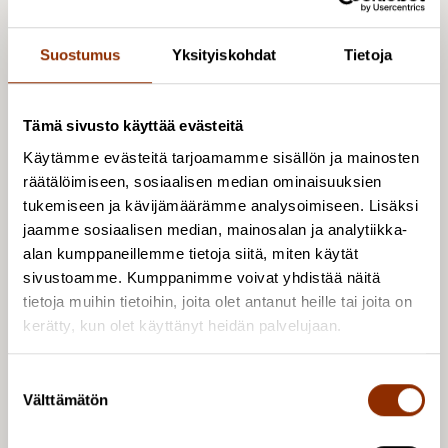
kulttuuripoliittinen tavoitetila kuvaa kulttuuria
yhteiskunnallisena muutosvoimana, jossa
Suostumus
Yksityiskohdat
Tietoja
avainasemassa ovat kulttuurin tekijät ja sisällöt.
Kulttuuri määritellään jokaisenoikeutena, ja Suomen
kansainvälinen vaikuttavuus syntyy valovoimaisen
Tämä sivusto käyttää evästeitä
kulttuurin voimalla.
Käytämme evästeitä tarjoamamme sisällön ja mainosten
räätälöimiseen, sosiaalisen median ominaisuuksien
Mutta mistä löydämme kriisien keskellä voimaa
tukemiseen ja kävijämäärämme analysoimiseen. Lisäksi
uskoa tällaiseen tavoitetilaan, kun samaan aikaan
jaamme sosiaalisen median, mainosalan ja analytiikka-
alan kumppaneillemme tietoja siitä, miten käytät
kulttuurialan perusrakenteet murenevat allamme?
sivustoamme. Kumppanimme voivat yhdistää näitä
Sanotaan, että tieto lisää tuskaa. Me Cuporessa
tietoja muihin tietoihin, joita olet antanut heille tai joita on
uskomme, että tieto auttaa meitä jäsentämään
kerätty, kun olet käyttänyt heidän palvelujaan.
maailmaa ja että kokonaisvaltaisempi näkemys
kulttuurin ja kulttuuripolitiikan tilasta auttaa
S
päätöksentekijöitä suuntaamaan resursseja
Välttämätön
u
viisaammin, vaikuttavammin ja kaikkia ihmisiä eri
o
puolella Suomea hyödyttävästi.