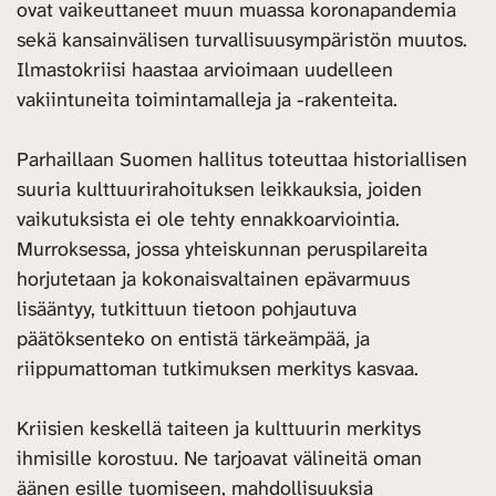
ovat vaikeuttaneet muun muassa koronapandemia
sekä kansainvälisen turvallisuusympäristön muutos.
Ilmastokriisi haastaa arvioimaan uudelleen
vakiintuneita toimintamalleja ja -rakenteita.
Parhaillaan Suomen hallitus toteuttaa historiallisen
suuria kulttuurirahoituksen leikkauksia, joiden
vaikutuksista ei ole tehty ennakkoarviointia.
Murroksessa, jossa yhteiskunnan peruspilareita
horjutetaan ja kokonaisvaltainen epävarmuus
lisääntyy, tutkittuun tietoon pohjautuva
päätöksenteko on entistä tärkeämpää, ja
riippumattoman tutkimuksen merkitys kasvaa.
Kriisien keskellä taiteen ja kulttuurin merkitys
ihmisille korostuu. Ne tarjoavat välineitä oman
äänen esille tuomiseen, mahdollisuuksia