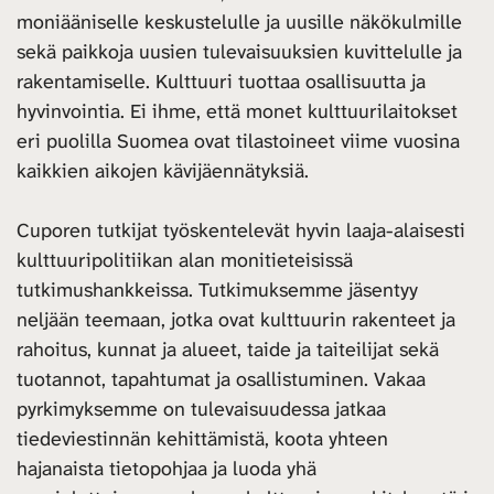
moniääniselle keskustelulle ja uusille näkökulmille
sekä paikkoja uusien tulevaisuuksien kuvittelulle ja
rakentamiselle. Kulttuuri tuottaa osallisuutta ja
hyvinvointia. Ei ihme, että monet kulttuurilaitokset
eri puolilla Suomea ovat tilastoineet viime vuosina
kaikkien aikojen kävijäennätyksiä.
Cuporen tutkijat työskentelevät hyvin laaja-alaisesti
kulttuuripolitiikan alan monitieteisissä
tutkimushankkeissa. Tutkimuksemme jäsentyy
neljään teemaan, jotka ovat kulttuurin rakenteet ja
rahoitus, kunnat ja alueet, taide ja taiteilijat sekä
tuotannot, tapahtumat ja osallistuminen. Vakaa
pyrkimyksemme on tulevaisuudessa jatkaa
tiedeviestinnän kehittämistä, koota yhteen
hajanaista tietopohjaa ja luoda yhä