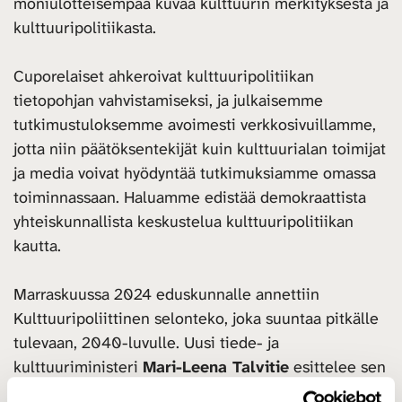
moniulotteisempaa kuvaa kulttuurin merkityksestä ja
kulttuuripolitiikasta.
Cuporelaiset ahkeroivat kulttuuripolitiikan
tietopohjan vahvistamiseksi, ja julkaisemme
tutkimustuloksemme avoimesti verkkosivuillamme,
jotta niin päätöksentekijät kuin kulttuurialan toimijat
ja media voivat hyödyntää tutkimuksiamme omassa
toiminnassaan. Haluamme edistää demokraattista
yhteiskunnallista keskustelua kulttuuripolitiikan
kautta.
Marraskuussa 2024 eduskunnalle annettiin
Kulttuuripoliittinen selonteko, joka suuntaa pitkälle
tulevaan, 2040-luvulle. Uusi tiede- ja
kulttuuriministeri
Mari-Leena Talvitie
esittelee sen
eduskunnalle helmikuussa. Selonteossa visioitu