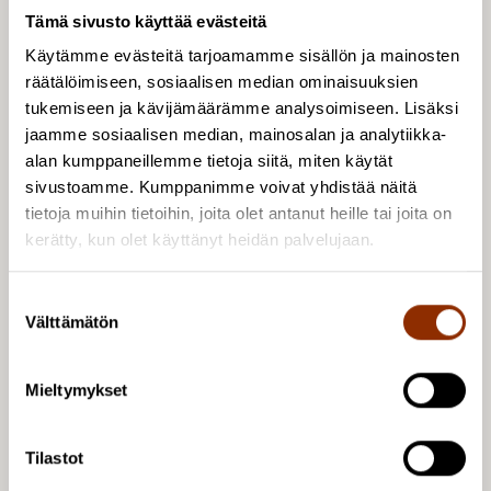
Tämä sivusto käyttää evästeitä
Käytämme evästeitä tarjoamamme sisällön ja mainosten
räätälöimiseen, sosiaalisen median ominaisuuksien
tukemiseen ja kävijämäärämme analysoimiseen. Lisäksi
jaamme sosiaalisen median, mainosalan ja analytiikka-
alan kumppaneillemme tietoja siitä, miten käytät
sivustoamme. Kumppanimme voivat yhdistää näitä
tietoja muihin tietoihin, joita olet antanut heille tai joita on
5.12.2024 / Uutiset
kerätty, kun olet käyttänyt heidän palvelujaan.
Tasavallan presidentin myöntämät kunniamerkit
Marjo Mäenpäälle, Katriina Siivoselle ja Susanna
S
Petterssonille
Välttämätön
u
o
s
Mieltymykset
t
u
m
Tilastot
u