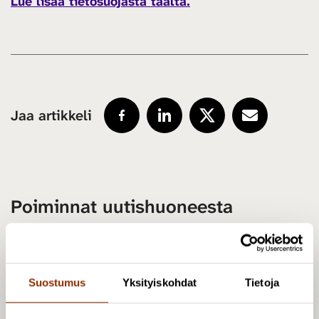
Lue lisää tietosuojasta täältä.
Jaa artikkeli
Poiminnat uutishuoneesta
Uutishuone
Suostumus
Yksityiskohdat
Tietoja