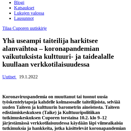
Blogi
Katsaukset
Lukujen valossa
Lausunnot
Tilaa Cuporen uutiskirje
Yhä useampi taiteilija harkitsee
alanvaihtoa – koronapandemian
vaikutuksista kulttuuri- ja taidealalle
kuullaan verkkotilaisuudessa
Uutiset
19.1.2022
Koronaviruspandemia on muuttanut tai tuonut uusia
työskentelytapoja kahdelle kolmasosalle taiteilijoista, selviää
uuden Taiteen ja kulttuurin barometrin aineistosta. Taiteen
edistämiskeskuksen (Taike) ja Kulttuuripolitiikan
tutkimuskeskuksen Cuporen torstaina 10.2. klo 9–12
järjestämässä verkkotilaisuudessa käydään läpi viimeaikaisia
tutkimuksia ja hankkeita, jotka käsittelevät koronapandemian