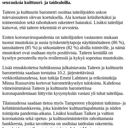
seurauksia kulttuuri- ja taidealoilla.
Taiteen ja kulttuurin barometri osoittaa taiteilijoiden uskon
tulevaisuuteen olevan koetuksella. Ala koetaan kriisiherkäksi ja
toimeentulon sekä rahoituksen rakenteet hataraksi. Lisäksi taiteilijat
katsovat, että taiteen tekemistä ei arvosteta.
Eniten koronaviruspandemia on taiteilijoiden vastausten mukaan
tuonut muutoksia ja uusia työskentelytapoja näyttämötaiteen (86 %),
tanssitaiteen (85 %) ja sirkustaiteen (82 %) aloilla toimiville, ja nämä
muutokset ovat osaltaan myös positiivisia. Taiteen kentällä on
kyselyn perusteella myös resilienssiä ja kykyä sopeutua muutoksiin.
Lisää ennakkotietoa huhtikuussa julkaistavasta Taiteen ja kulttuurin
barometrista saadaan torstaina 10.2. järjestettävässä
verkkotilaisuudessa, kun tutkija Emmi Lahtinen ja erikoistutkija
Minna Ruusuvirta kertovat barometrikyselyn tuloksista. Kahdessa
viimeisimmässä Taiteen ja kulttuurin barometrissa
koronapandemiaan liittyviin kysymyksiin vastasi yli tuhat taiteilijaa.
Tilaisuudessa saadaan tietoa myös Tampereen yliopiston tutkimus- ja
kehittämishankkeesta, joka käsittelee kulttuuritapahtumia ja niiden
toimijoita pandemia-aikana. Lisäksi kuullaan Taiken ja valtion
koronatuista sekä opetus- ja kulttuuriministeriön rahoittamasta
hankkeesta, jonka tavoitteena on uudistaa taidealan rakenteita.