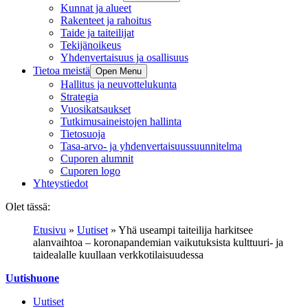
Kunnat ja alueet
Rakenteet ja rahoitus
Taide ja taiteilijat
Tekijänoikeus
Yhdenvertaisuus ja osallisuus
Tietoa meistä
Open Menu
Hallitus ja neuvottelukunta
Strategia
Vuosikatsaukset
Tutkimusaineistojen hallinta
Tietosuoja
Tasa-arvo- ja yhdenvertaisuussuunnitelma
Cuporen alumnit
Cuporen logo
Yhteystiedot
Olet tässä:
Etusivu
»
Uutiset
»
Yhä useampi taiteilija harkitsee
alanvaihtoa – koronapandemian vaikutuksista kulttuuri- ja
taidealalle kuullaan verkkotilaisuudessa
Uutishuone
Uutiset