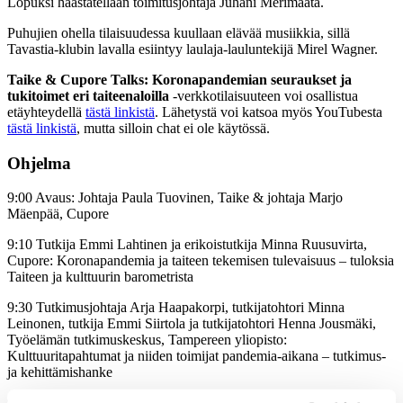
Lopuksi haastatellaan toimitusjohtaja Juhani Merimaata.
Puhujien ohella tilaisuudessa kuullaan elävää musiikkia, sillä
Tavastia-klubin lavalla esiintyy laulaja-lauluntekijä Mirel Wagner.
Taike & Cupore Talks: Koronapandemian seuraukset ja
tukitoimet eri taiteenaloilla
-verkkotilaisuuteen voi osallistua
etäyhteydellä
tästä linkistä
. Lähetystä voi katsoa myös YouTubesta
tästä linkistä
, mutta silloin chat ei ole käytössä.
Ohjelma
9:00 Avaus: Johtaja Paula Tuovinen, Taike & johtaja Marjo
Mäenpää, Cupore
9:10 Tutkija Emmi Lahtinen ja erikoistutkija Minna Ruusuvirta,
Cupore: Koronapandemia ja taiteen tekemisen tulevaisuus – tuloksia
Taiteen ja kulttuurin barometrista
9:30 Tutkimusjohtaja Arja Haapakorpi, tutkijatohtori Minna
Leinonen, tutkija Emmi Siirtola ja tutkijatohtori Henna Jousmäki,
Työelämän tutkimuskeskus, Tampereen yliopisto:
Kulttuuritapahtumat ja niiden toimijat pandemia-aikana – tutkimus-
ja kehittämishanke
9:50 Mirel Wagner, musiikkia