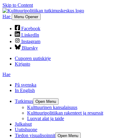
Skip to Content
Hae
Menu Opener
Facebook
LinkedIn
Instagram
Bluesky
Cuporen uutiskirje
Kirjasto
Hae
På svenska
In English
Tutkimus
Open Menu
Kulttuurinen kansalaisuus
Kulttuuripolitiikan rakenteet ja resurssit
Luovat alat ja taide
Julkaisut
Uutishuone
Tiedon visualisoinnit
Open Menu