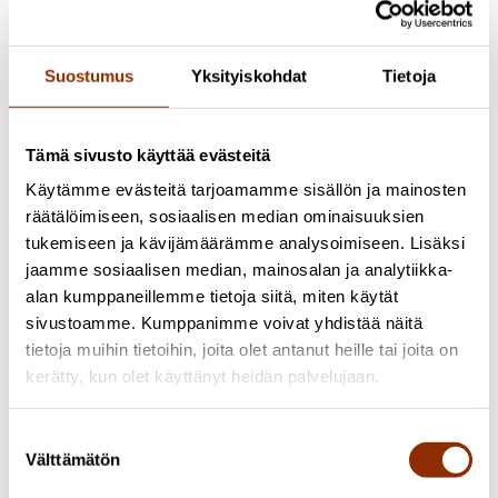
10:15 Erikoistutkija Sakarias Sokka, Cupore: Taide luovan talouden
koronatuissa
Suostumus
Yksityiskohdat
Tietoja
10:30 Erityisasiantuntija Paula Karhunen, Taike: Taiken jakamat
koronatuet
10:45 Taiteen tukemisen päällikkö Henri Terho, Taike:
Tämä sivusto käyttää evästeitä
Verkkokeskustelun live-osuus: taiteen koronatukien puheenaiheet
Käytämme evästeitä tarjoamamme sisällön ja mainosten
11:00 Päällikkö Mika Virkkala ja koordinaattori Kirsi Siltanen,
räätälöimiseen, sosiaalisen median ominaisuuksien
Taideyliopisto: Jälleenrakennus vai perusparannus: Taideyliopiston
tukemiseen ja kävijämäärämme analysoimiseen. Lisäksi
selvityksen näkökulma koronan jälkeiseen aikaan taide- ja
jaamme sosiaalisen median, mainosalan ja analytiikka-
kulttuurialoilla
alan kumppaneillemme tietoja siitä, miten käytät
11:20 Toimitusjohtaja Juhani Merimaan haastattelu
sivustoamme. Kumppanimme voivat yhdistää näitä
11:35 Mirel Wagner, musiikkia
tietoja muihin tietoihin, joita olet antanut heille tai joita on
kerätty, kun olet käyttänyt heidän palvelujaan.
Tilaisuus päättyy klo 12
Mahdolliset muutokset ohjelmaan päivittyvät ensimmäisenä Taiken
Suostumuksen
verkkosivujen tapahtumakalenteriin. Tapahtumakalenteriin pääset
Välttämätön
tästä
.
valinta