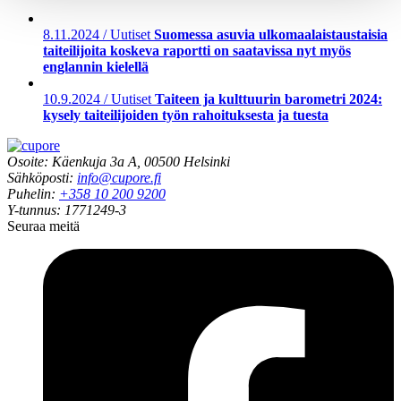
8.11.2024 / Uutiset
Suomessa asuvia ulkomaalaistaustaisia
taiteilijoita koskeva raportti on saatavissa nyt myös
englannin kielellä
10.9.2024 / Uutiset
Taiteen ja kulttuurin barometri 2024:
kysely taiteilijoiden työn rahoituksesta ja tuesta
Osoite: Käenkuja 3a A, 00500 Helsinki
Sähköposti:
info@cupore.fi
Puhelin:
+358 10 200 9200
Y-tunnus: 1771249-3
Seuraa meitä