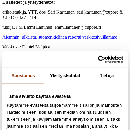
Lisätiedot ja yhteydenotot:
erikoistutkija, YTT, dos. Sari Karttunen, sari.karttunen@cupore.fi,
+358 50 327 1414
tutkija,
FM
Emmi Lahtinen, emmi.lahtinen@cupore.fi
Aiemmin julkaistu, suomenkielinen raportti verkkosivuillamme.
Valokuva: Daniel Malpica
Jaa artikkeli
Suostumus
Yksityiskohdat
Tietoja
Tämä sivusto käyttää evästeitä
Poiminnat uutishuoneesta
Käytämme evästeitä tarjoamamme sisällön ja mainosten
räätälöimiseen, sosiaalisen median ominaisuuksien
Uutishuone
tukemiseen ja kävijämäärämme analysoimiseen. Lisäksi
jaamme sosiaalisen median, mainosalan ja analytiikka-
1.12.2023 / Uutiset
Perustietoa taiteilijoiden