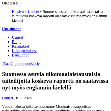
Olet tässä:
Etusivu
»
Uutiset
»
Suomessa asuvia ulkomaalaistaustaisia
taiteilijoita koskeva raportti on saatavissa nyt myös englannin
kielellä
Uutishuone
Uutiset
Blogi
Katsaukset
Lukujen valossa
Lausunnot
Tilaa Cuporen uutiskirje
Suomessa asuvia ulkomaalaistaustaisia
taiteilijoita koskeva raportti on saatavissa
nyt myös englannin kielellä
Uutiset
8.11.2024
Vuoden alussa julkaisemassamme Moninaisuusraportissa
tarkasteltiin ulkomaalaistaustaisia taiteilijoita ja heidän tilannettaan