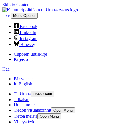
Skip to Content
Hae
Menu Opener
Facebook
LinkedIn
Instagram
Bluesky
Cuporen uutiskirje
Kirjasto
Hae
På svenska
In English
Tutkimus
Open Menu
Julkaisut
Uutishuone
Tiedon visualisoinnit
Open Menu
Tietoa meistä
Open Menu
Yhteystiedot