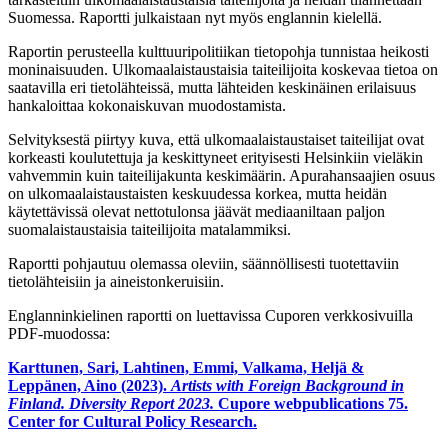
Suomessa. Raportti julkaistaan nyt myös englannin kielellä.
Raportin perusteella kulttuuripolitiikan tietopohja tunnistaa heikosti
moninaisuuden. Ulkomaalaistaustaisia taiteilijoita koskevaa tietoa on
saatavilla eri tietolähteissä, mutta lähteiden keskinäinen erilaisuus
hankaloittaa kokonaiskuvan muodostamista.
Selvityksestä piirtyy kuva, että ulkomaalaistaustaiset taiteilijat ovat
korkeasti koulutettuja ja keskittyneet erityisesti Helsinkiin vieläkin
vahvemmin kuin taiteilijakunta keskimäärin. Apurahansaajien osuus
on ulkomaalaistaustaisten keskuudessa korkea, mutta heidän
käytettävissä olevat nettotulonsa jäävät mediaaniltaan paljon
suomalaistaustaisia taiteilijoita matalammiksi.
Raportti pohjautuu olemassa oleviin, säännöllisesti tuotettaviin
tietolähteisiin ja aineistonkeruisiin.
Englanninkielinen raportti on luettavissa Cuporen verkkosivuilla
PDF-muodossa:
Karttunen, Sari, Lahtinen, Emmi, Valkama, Heljä &
Leppänen, Aino (2023).
Artists with Foreign Background in
Finland. Diversity Report 2023.
Cupore webpublications 75.
Center for Cultural Policy Research.