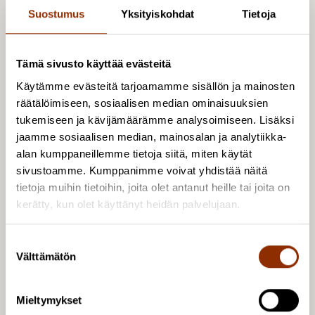
suhteena poliittiseen
päätöksentekoon
ja avustuksia
Suostumus
Yksityiskohdat
Tietoja
hakeviin
järjestöihin
. Nykyinen kulttuuripolitiikan
ohjausjärjestelma
̈
sisältäa
̈ toimintatapoja
julkishallinnon paradigmoista.
Yksittäisilla
Tämä sivusto käyttää evästeitä
viranhaltijoilla on paras tieto
järjestelmän
eri osista
Käytämme evästeitä tarjoamamme sisällön ja mainosten
ja mahdollisuuksia vaikuttaa kulttuuripoliittisen
räätälöimiseen, sosiaalisen median ominaisuuksien
järjestelmän
toimintaan useilla tavoilla aina
tukemiseen ja kävijämäärämme analysoimiseen. Lisäksi
strategisesta suunnittelusta ja politiikan
jaamme sosiaalisen median, mainosalan ja analytiikka-
alan kumppaneillemme tietoja siitä, miten käytät
valmisteluvaiheesta arviointiohjaukseen asti.
sivustoamme. Kumppanimme voivat yhdistää näitä
tietoja muihin tietoihin, joita olet antanut heille tai joita on
Lopputuloksena
esitämme
kuusi viranhaltijoiden
kerätty, kun olet käyttänyt heidän palvelujaan.
valtaa
ilmentäväa
̈ teemakokonaisuutta.
Valtionavustustoiminta ja siihen
kytkeytyva
̈ ohjaus ei
S
ole lineaarinen hallinnollinen prosessi, vaan
Välttämätön
u
jatkuvaa,
syklista
̈ poliittista toimintaa, joka on
o
kytköksissa
̈ erilaisiin julkishallinnon vaiheisiin ja
s
Mieltymykset
tavoitteisiin. Valtasuhteet
eivät
myöskään
ole
t