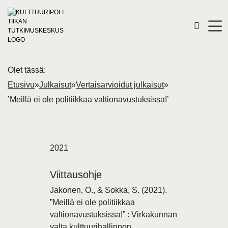
Olet tässä:
Etusivu
»
Julkaisut
»
Vertaisarvioidut julkaisut
»
’Meillä ei ole politiikkaa valtionavustuksissa!’
2021
Viittausohje
Jakonen, O., & Sokka, S. (2021).
”Meillä ei ole politiikkaa
valtionavustuksissa!” : Virkakunnan
valta kulttuurihallinnon