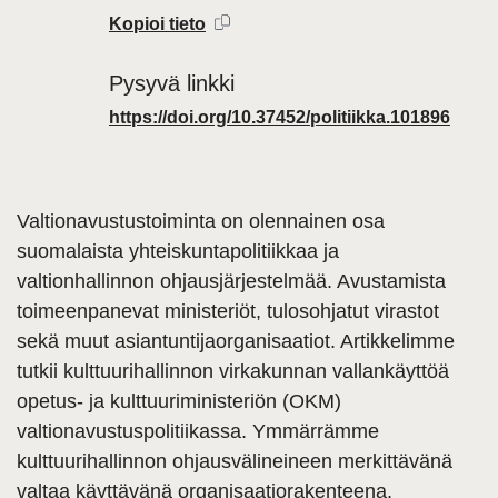
Kopioi tieto
Pysyvä linkki
https://doi.org/10.37452/politiikka.101896
Valtionavustustoiminta on olennainen osa
suomalaista yhteiskuntapolitiikkaa ja
valtionhallinnon
ohjausjärjestelmäa
̈. Avustamista
toimeenpanevat
ministeriöt
, tulosohjatut virastot
seka
̈ muut asiantuntijaorganisaatiot. Artikkelimme
tutkii kulttuurihallinnon virkakunnan
vallankäyttöa
opetus- ja
kulttuuriministeriön
(OKM)
valtionavustuspolitiikassa.
Ymmärrämme
kulttuurihallinnon
ohjausvälineineen
merkittäväna
valtaa
käyttäväna
̈ organisaatiorakenteena.