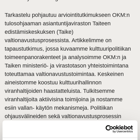
Tarkastelu pohjautuu arviointitutkimukseen OKM:n
tulosohjaaman asiantuntijaviraston Taiteen
edistämiskeskuksen
(Taike)
valtionavustusprosessista. Artikkelimme on
tapaustutkimus, jossa kuvaamme kulttuuripolitiikan
toimeenpanorakenteet ja analysoimme OKM:n ja
Taiken
ministerio
̈- ja virastotason yhteistoimintana
toteuttamaa valtionavustustoimintaa. Keskeinen
aineistomme koostuu kulttuurihallinnon
viranhaltijoiden haastatteluista. Tulkitsemme
viranhaltijoita aktiivisina toimijoina ja nostamme
esiin vallan-
käytön
mekanismeja. Politiikan
ohjausvälineiden
seka
̈ valtionavustusprosessin
puitteissa tarkastelemme viranhaltijoiden
vallankäyttöa
̈
seka
̈
keskinäisena
̈ kamppailuna
etta