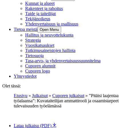
Kunnat ja alueet
Rakenteet ja rahoitus
Taide ja taiteilijat
Tekijänoikeus
Yhdenvertaisuus ja osallisuus
Tietoa meistä
Open Menu
Hallitus ja neuvottelukunta
Strategia
Vuosikatsaukset
Tutkimusaineistojen hallinta
Tietosuoja
Tasa-arvo- ja yhdenvertaisuussuunnitelma
Cuporen alumnit
Cuporen logo
Yhteystiedot
Olet tässä:
Etusivu
»
Julkaisut
»
Cuporen julkaisut
»
”Pitäisi laajentaa
työalaansa”: Kuvataiteilijan ammattirooli ja osaamistarpeet
tulevaisuuden työelämässä
Lataa julkaisu (PDF)