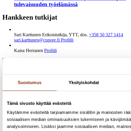
tulevaisuuden työelämässä
Hankkeen tutkijat
Sari Karttunen
Erikoistutkija, YTT, dos.
+358 50 327 1414
sari.karttunen@cupore.fi
Profiili
Kaisa Herranen
Profiili
Osoite: Käenkuja 3a A, 00500 Helsinki
Sähköposti:
info@cupore.fi
Puhelin:
+358 10 200 9200
Y-tunnus: 1771249-3
Suostumus
Yksityiskohdat
Seuraa meitä
Tämä sivusto käyttää evästeitä
Käytämme evästeitä tarjoamamme sisällön ja mainosten räät
sosiaalisen median ominaisuuksien tukemiseen ja kävijäm
analysoimiseen. Lisäksi jaamme sosiaalisen median, mainos