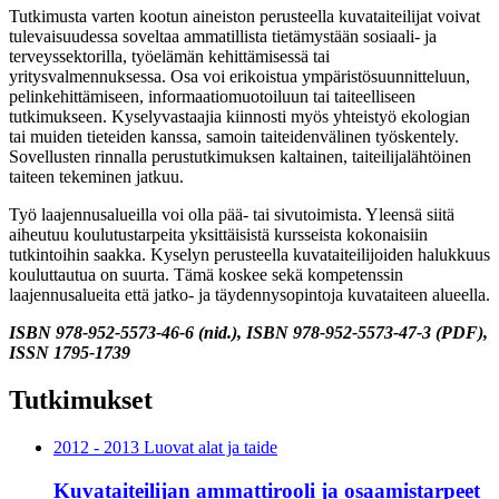
Tutkimusta varten kootun aineiston perusteella kuvataiteilijat voivat
tulevaisuudessa soveltaa ammatillista tietämystään sosiaali- ja
terveyssektorilla, työelämän kehittämisessä tai
yritysvalmennuksessa. Osa voi erikoistua ympäristösuunnitteluun,
pelinkehittämiseen, informaatiomuotoiluun tai taiteelliseen
tutkimukseen. Kyselyvastaajia kiinnosti myös yhteistyö ekologian
tai muiden tieteiden kanssa, samoin taiteidenvälinen työskentely.
Sovellusten rinnalla perustutkimuksen kaltainen, taiteilijalähtöinen
taiteen tekeminen jatkuu.
Työ laajennusalueilla voi olla pää- tai sivutoimista. Yleensä siitä
aiheutuu koulutustarpeita yksittäisistä kursseista kokonaisiin
tutkintoihin saakka. Kyselyn perusteella kuvataiteilijoiden halukkuus
kouluttautua on suurta. Tämä koskee sekä kompetenssin
laajennusalueita että jatko- ja täydennysopintoja kuvataiteen alueella.
ISBN 978-952-5573-46-6 (nid.), ISBN 978-952-5573-47-3 (PDF),
ISSN 1795-1739
Tutkimukset
2012 - 2013 Luovat alat ja taide
Kuvataiteilijan ammattirooli ja osaamistarpeet