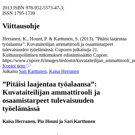
2013
ISBN 978-952-5573-47-3;
ISSN 1795-1739
Viittausohje
Herranen, K., Houni, P. & Karttunen, S. (2013). ”Pitäisi laajentaa
työalaansa”: Kuvataiteilijan ammattirooli ja osaamistarpeet
tulevaisuuden työelämässä. Cuporen julkaisuja 21.
Kulttuuripoliittisen tutkimuksen edistämissäätiö Cupore.
https://www.cupore.fi/images/tiedostot/kuvataiteilijan_ammattirooli_j
Kopioi tieto
Julkaisu
Sari Karttunen
,
Kaisa Herranen
”Pitäisi laajentaa työalaansa”:
Kuvataiteilijan ammattirooli ja
osaamistarpeet tulevaisuuden
työelämässä
Kaisa Herranen, Pia Houni ja Sari Karttunen