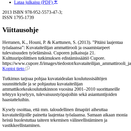
Lataa julkaisu (PDF)
2013
ISBN 978-952-5573-47-3;
ISSN 1795-1739
Viittausohje
Herranen, K., Houni, P. & Karttunen, S. (2013). ”Pitäisi laajentaa
työalaansa”: Kuvataiteilijan ammattirooli ja osaamistarpeet
tulevaisuuden työelämässä. Cuporen julkaisuja 21.
Kulttuuripoliittisen tutkimuksen edistämissäätiö Cupore.
https://www.cupore.fi/images/tiedostot/kuvataiteilijan_ammattirooli_j
Kopioi tieto
Tutkimus tarjoaa pohjaa kuvataidealan koulutussisältöjen
suunnittelulle ja se pohjautuu kuvataiteilijan
ammattikorkeakoulututkinnon vuosina 2001–2010 suorittaneille
tehtyyn kyselyyn, tulevaisuustyöpajoihin sekä asiantuntijoiden
haastatteluihin.
Kysely osoittaa, että mm. taloudellinen ilmapiiri aiheuttaa
kuvataiteilijoille painetta laajentaa työalaansa. Samaan aikaan monia
heistä huolestuttaa taiteen tekemisen välineellistäminen ja
vastikkeellistaminen.