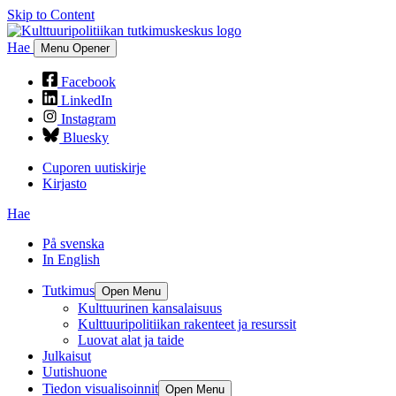
Skip to Content
Hae
Menu Opener
Facebook
LinkedIn
Instagram
Bluesky
Cuporen uutiskirje
Kirjasto
Hae
På svenska
In English
Tutkimus
Open Menu
Kulttuurinen kansalaisuus
Kulttuuripolitiikan rakenteet ja resurssit
Luovat alat ja taide
Julkaisut
Uutishuone
Tiedon visualisoinnit
Open Menu