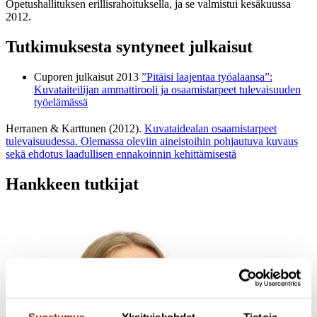
Opetushallituksen erillisrahoituksella, ja se valmistui kesäkuussa
2012.
Tutkimuksesta syntyneet julkaisut
Cuporen julkaisut 2013
”Pitäisi laajentaa työalaansa”:
Kuvataiteilijan ammattirooli ja osaamistarpeet tulevaisuuden
työelämässä
Herranen & Karttunen (2012).
Kuvataidealan osaamistarpeet
tulevaisuudessa. Olemassa oleviin aineistoihin pohjautuva kuvaus
sekä ehdotus laadullisen ennakoinnin kehittämisestä
Hankkeen tutkijat
Suostumus
Yksityiskohdat
Tietoja