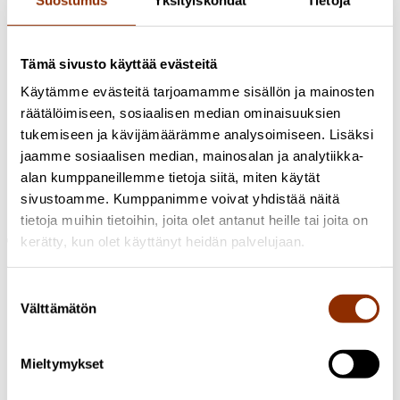
Tämä sivusto käyttää evästeitä
Käytämme evästeitä tarjoamamme sisällön ja mainosten
räätälöimiseen, sosiaalisen median ominaisuuksien
tukemiseen ja kävijämäärämme analysoimiseen. Lisäksi
jaamme sosiaalisen median, mainosalan ja analytiikka-
Sari Karttunen
Erikoistutkija, YTT, dos.
+358 50 327 1414
sari.karttunen@cupore.fi
Profiili
alan kumppaneillemme tietoja siitä, miten käytät
sivustoamme. Kumppanimme voivat yhdistää näitä
Kaisa Herranen
Profiili
tietoja muihin tietoihin, joita olet antanut heille tai joita on
Tutustu myös näihin hankkeisiin
kerätty, kun olet käyttänyt heidän palvelujaan.
Tutkimus käynnissä
2026 Kulttuuripolitiikan rakenteet ja
Suostumuksen
resurssit
Välttämätön
valinta
Kulttuurituottajien osaamisesta ja
oppimisprosesseista
Mieltymykset
Vuonna 2026 Cupore toteuttaa selvityksen kulttuurituottajien