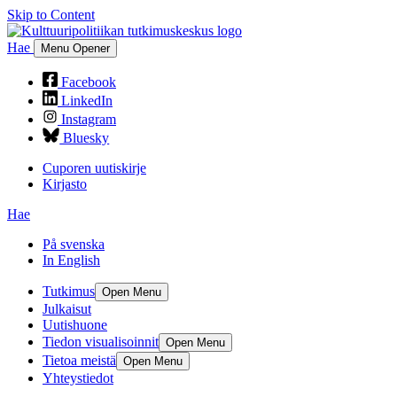
Skip to Content
Hae
Menu Opener
Facebook
LinkedIn
Instagram
Bluesky
Cuporen uutiskirje
Kirjasto
Hae
På svenska
In English
Tutkimus
Open Menu
Julkaisut
Uutishuone
Tiedon visualisoinnit
Open Menu
Tietoa meistä
Open Menu
Yhteystiedot