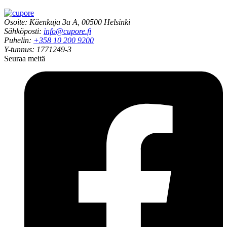
Osoite: Käenkuja 3a A, 00500 Helsinki
Sähköposti:
info@cupore.fi
Puhelin:
+358 10 200 9200
Y-tunnus: 1771249-3
Seuraa meitä