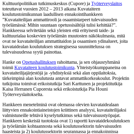
Kulttuuripolitiikan tutkimuskeskus (Cupore) ja
Työterveyslaitos
toteuttavat vuosien 2012 – 2013 aikana Kuvataiteen
koulutustoimikunnan laadullisen ennakointihankkeen
”Kuvataiteilijan ammattirooli ja osaamistarpeet tulevaisuuden
työelämässä: Mihin suuntaan opetussisältöjä tulisi kehittää?”.
Hankkeessa selvitetään sekä yleisten että erityisesti taide- ja
kulttuurialaa koskevien työelämän muutosten näkökulmasta, mitä
ovat ne kuvataiteilijan ammattitaidon ja osaamisen ydinalueet, joita
kuvataidealan koulutuksen strategisessa suunnittelussa on
tulevaisuudessa syytä painottaa.
Hanke on
Opetushallituksen
rahoittama, ja sen ohjausryhmänä
toimii
Kuvataiteen koulutustoimikunta
. Yhteistyökumppaneina on
kuvataiteilijajärjestöjä ja -yhdistyksiä sekä alan oppilaitoksia,
tärkeimpinä alan koulutusta antavat ammattikorkeakoulut. Projektin
tutkijoina toimivat erikoistutkija Sari Karttunen ja projektitutkija
Kaisa Herranen Cuporesta sekä erikoistutkija Pia Houni
Työterveyslaitokselta.
Hankkeen menetelminä ovat olemassa olevien kuvataidealaan
liittyvien ennakointiaineistojen kriittinen analyysi, kuvataiteilijaksi
valmistuneille tehtävä kyselytutkimus sekä tulevaisuustyöpajat.
Hankkeen keskeisiä tuotoksia ovat 1) raportti kuvataidekoulutuksen
ja työelämän kohtaannosta sekä koulutussektorin tulevaisuuden
haasteista ja 2) koulutussektorin seurannassa ja ennakoinnissa