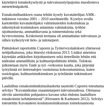
käytettävä lomakekyselystä ja tulevaisuustyöpajoista muodostuva
menetelmäpaketti.
Ennakointihankkeen osana tehtiin kysely kuvataiteilijan AMK-
tutkinnon vuosina 2001 – 2010 suorittaneille. Kyselyn avulla
kartoitettiin kuvataiteilijaksi valmistuneiden kokemuksia ja
näkemyksiä koulutuksen antamista valmiuksista, työhön
sijoittumisesta, ammattikuvasta ja toimeentulosta sekä
hyvinvoinnista. Keskeisenä teemana oli ammattialan tulevaisuus ja
siihen kytkeytyvät tieto- ja taitotarpeet.
Päätulokset raportoitiin Cuporen ja Työterveyslaitoksen yhteisessä
nettijulkaisussa, joka ilmestyi elokuussa 2013. Lisäksi aineistoa
käytetään artikkelien kirjoittamiseen sekä tieteellisiin lehtiin että
taidealan ammatillisiin ja kulttuuripoliittisiin lehtiin. Tuloksia
julkistetaan myös Taide ja työ -verkoston kautta, joka järjestää
työryhmiä eri tieteenalojen vuotuisissa kokoontumisissa, kuten
sosiologian, kulttuurintutkimuksen ja työelämän tutkimuksen
päivillä.
Laadullista ennakointitutkimushanketta taustoitti Cuporen toteuttama
selvitys ”Kuvataidealan osaamistarpeet tulevaisuudessa. Olemassa
oleviin aineistoihin pohjautuva kuvaus sekä ehdotus laadullisen
ennakoinnin kehittämisestä” (Herranen & Karttunen 2012). Selvitys
toteutettiin Kuvataiteen koulutustoimikunnan toimeksiannosta