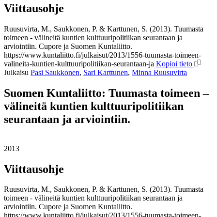
Viittausohje
Ruusuvirta, M., Saukkonen, P. & Karttunen, S. (2013). Tuumasta
toimeen - välineitä kuntien kulttuuripolitiikan seurantaan ja
arviointiin. Cupore ja Suomen Kuntaliitto.
https://www.kuntaliitto.fi/julkaisut/2013/1556-tuumasta-toimeen-
valineita-kuntien-kulttuuripolitiikan-seurantaan-ja
Kopioi tieto
Julkaisu
Pasi Saukkonen
,
Sari Karttunen
,
Minna Ruusuvirta
Suomen Kuntaliitto: Tuumasta toimeen –
välineitä kuntien kulttuuripolitiikan
seurantaan ja arviointiin.
2013
Viittausohje
Ruusuvirta, M., Saukkonen, P. & Karttunen, S. (2013). Tuumasta
toimeen - välineitä kuntien kulttuuripolitiikan seurantaan ja
arviointiin. Cupore ja Suomen Kuntaliitto.
https://www.kuntaliitto.fi/julkaisut/2013/1556-tuumasta-toimeen-