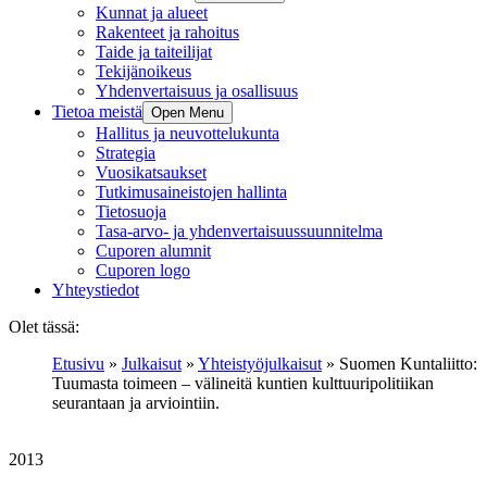
Kunnat ja alueet
Rakenteet ja rahoitus
Taide ja taiteilijat
Tekijänoikeus
Yhdenvertaisuus ja osallisuus
Tietoa meistä
Open Menu
Hallitus ja neuvottelukunta
Strategia
Vuosikatsaukset
Tutkimusaineistojen hallinta
Tietosuoja
Tasa-arvo- ja yhdenvertaisuussuunnitelma
Cuporen alumnit
Cuporen logo
Yhteystiedot
Olet tässä:
Etusivu
»
Julkaisut
»
Yhteistyöjulkaisut
»
Suomen Kuntaliitto:
Tuumasta toimeen – välineitä kuntien kulttuuripolitiikan
seurantaan ja arviointiin.
2013