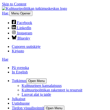
Skip to Content
Hae
Menu Opener
Facebook
LinkedIn
Instagram
Bluesky
Cuporen uutiskirje
Kirjasto
Hae
På svenska
In English
Tutkimus
Open Menu
Kulttuurinen kansalaisuus
Kulttuuripolitiikan rakenteet ja resurssit
Luovat alat ja taide
Julkaisut
Uutishuone
Tiedon visualisoinnit
Open Menu