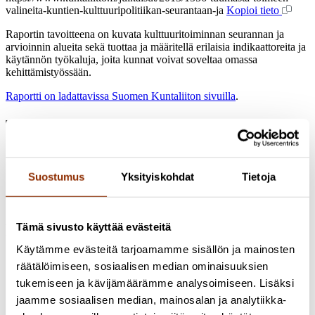
valineita-kuntien-kulttuuripolitiikan-seurantaan-ja
Kopioi tieto
Raportin tavoitteena on kuvata kulttuuritoiminnan seurannan ja
arvioinnin alueita sekä tuottaa ja määritellä erilaisia indikaattoreita ja
käytännön työkaluja, joita kunnat voivat soveltaa omassa
kehittämistyössään.
Raportti on ladattavissa Suomen Kuntaliiton sivuilla
.
Tutkimukset
2009 - 2013 Kulttuuripolitiikan rakenteet ja resurssit
Suostumus
Yksityiskohdat
Tietoja
Kuntien kulttuuripolitiikan seurannan ja
arvioinnin kehittämishanke
Tämä sivusto käyttää evästeitä
Hankkeen tutkijat
Käytämme evästeitä tarjoamamme sisällön ja mainosten
räätälöimiseen, sosiaalisen median ominaisuuksien
Pasi Saukkonen
Profiili
tukemiseen ja kävijämäärämme analysoimiseen. Lisäksi
Sari Karttunen
Erikoistutkija, YTT, dos.
+358 50 327 1414
jaamme sosiaalisen median, mainosalan ja analytiikka-
sari.karttunen@cupore.fi
Profiili