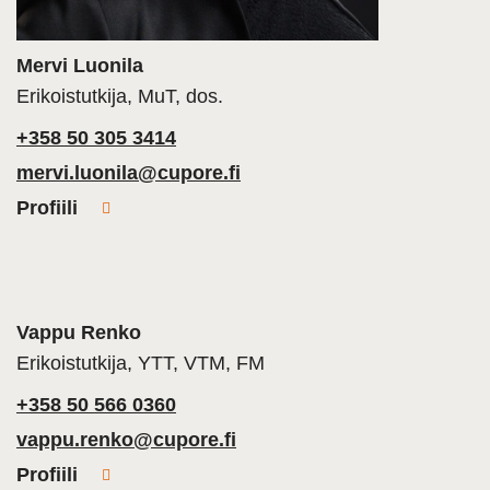
Mervi Luonila
Erikoistutkija, MuT, dos.
+358 50 305 3414
mervi.luonila@cupore.fi
Profiili
Vappu Renko
Erikoistutkija, YTT, VTM, FM
+358 50 566 0360
vappu.renko@cupore.fi
Profiili