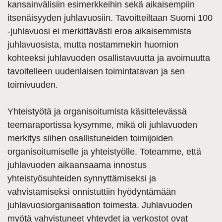
kansainvälisiin esimerkkeihin sekä aikaisempiin
itsenäisyyden juhlavuosiin. Tavoitteiltaan Suomi 100
-juhlavuosi ei merkittävästi eroa aikaisemmista
juhlavuosista, mutta nostammekin huomion
kohteeksi juhlavuoden osallistavuutta ja avoimuutta
tavoitelleen uudenlaisen toimintatavan ja sen
toimivuuden.
Yhteistyötä ja organisoitumista käsittelevässä
teemaraportissa kysymme, mikä oli juhlavuoden
merkitys siihen osallistuneiden toimijoiden
organisoitumiselle ja yhteistyölle. Toteamme, että
juhlavuoden aikaansaama innostus
yhteistyösuhteiden synnyttämiseksi ja
vahvistamiseksi onnistuttiin hyödyntämään
juhlavuosiorganisaation toimesta. Juhlavuoden
myötä vahvistuneet yhteydet ja verkostot ovat