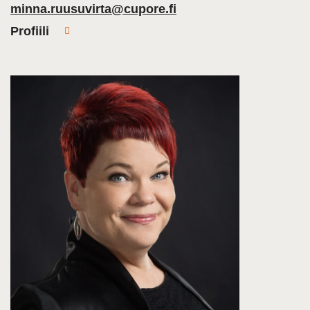
minna.ruusuvirta@cupore.fi
Profiili