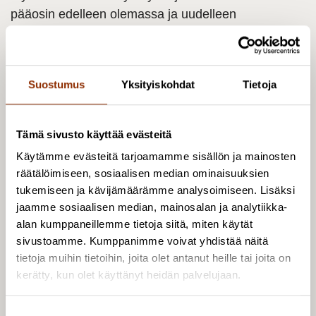
pääosin edelleen olemassa ja uudelleen
aktivoitavissa. Esimerkkejä juhlavuoden
pitkäaikaisista vaikutuksista yhteistyösuhteisiin ja
verkostoitumiseen on löydettävissä, mutta
Suostumus
Yksityiskohdat
Tietoja
vaikutusten todentaminen laajemmassa
mittakaavassa on silti vaikeaa. Yhteistyön
pitkäjänteisessä edistämisessä juhlavuoden
Tämä sivusto käyttää evästeitä
ainutkertaisuus näyttäytyy ongelmallisena.
Käytämme evästeitä tarjoamamme sisällön ja mainosten
räätälöimiseen, sosiaalisen median ominaisuuksien
tukemiseen ja kävijämäärämme analysoimiseen. Lisäksi
jaamme sosiaalisen median, mainosalan ja analytiikka-
alan kumppaneillemme tietoja siitä, miten käytät
sivustoamme. Kumppanimme voivat yhdistää näitä
tietoja muihin tietoihin, joita olet antanut heille tai joita on
Raportti on luettavissa valtioneuvoston
kerätty, kun olet käyttänyt heidän palvelujaan.
kanslian verkkosivuilla
http://julkaisut.valtioneuvosto.fi/handle/10
S