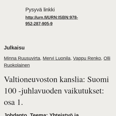
Pysyvä linkki
http://urn.fi/URN:ISBN:978-
952-287-905-9
Julkaisu
Minna Ruusuvirta
,
Mervi Luonila
,
Vappu Renko
,
Olli
Ruokolainen
Valtioneuvoston kanslia: Suomi
100 -juhlavuoden vaikutukset:
osa 1.
Johdanto. Teema: Yhteistyö ja