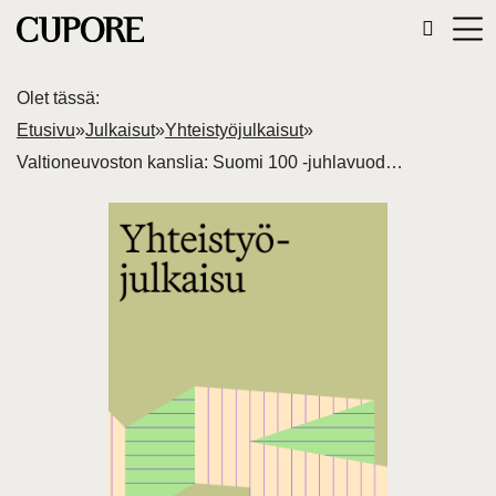
Olet tässä:
Etusivu
»
Julkaisut
»
Yhteistyöjulkaisut
»
Valtioneuvoston kanslia: Suomi 100 -juhlavuoden vaikutukset: osa 1.