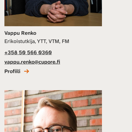
Vappu Renko
Erikoistutkija, YTT, VTM, FM
+358 50 566 0360
vappu.renko@cupore.fi
Profiili