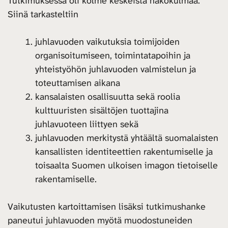
Tutkimuksessa oli kolme keskeistä näkökulmaa.
Siinä tarkasteltiin
juhlavuoden vaikutuksia toimijoiden
organisoitumiseen, toimintatapoihin ja
yhteistyöhön juhlavuoden valmistelun ja
toteuttamisen aikana
kansalaisten osallisuutta sekä roolia
kulttuuristen sisältöjen tuottajina
juhlavuoteen liittyen sekä
juhlavuoden merkitystä yhtäältä suomalaisten
kansallisten identiteettien rakentumiselle ja
toisaalta Suomen ulkoisen imagon tietoiselle
rakentamiselle.
Vaikutusten kartoittamisen lisäksi tutkimushanke
paneutui juhlavuoden myötä muodostuneiden