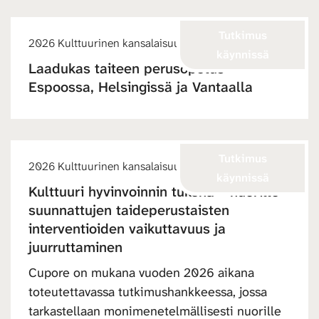
Tutkimus
2026 Kulttuurinen kansalaisuus
käynnissä
Laadukas taiteen perusopetus
Espoossa, Helsingissä ja Vantaalla
Tutkimus
2026 Kulttuurinen kansalaisuus
käynnissä
Kulttuuri hyvinvoinnin tukena – nuorille
suunnattujen taideperustaisten
interventioiden vaikuttavuus ja
juurruttaminen
Cupore on mukana vuoden 2026 aikana
toteutettavassa tutkimushankkeessa, jossa
tarkastellaan monimenetelmällisesti nuorille