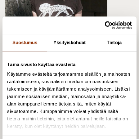
Suostumus
Yksityiskohdat
Tietoja
Tämä sivusto käyttää evästeitä
Minna Ruusuvirta
Käytämme evästeitä tarjoamamme sisällön ja mainosten
Erikoistutkija, YTT, KTM
räätälöimiseen, sosiaalisen median ominaisuuksien
+358 50 326 8014
tukemiseen ja kävijämäärämme analysoimiseen. Lisäksi
jaamme sosiaalisen median, mainosalan ja analytiikka-
minna.ruusuvirta@cupore.fi
alan kumppaneillemme tietoja siitä, miten käytät
Profiili
sivustoamme. Kumppanimme voivat yhdistää näitä
tietoja muihin tietoihin, joita olet antanut heille tai joita on
kerätty, kun olet käyttänyt heidän palvelujaan.