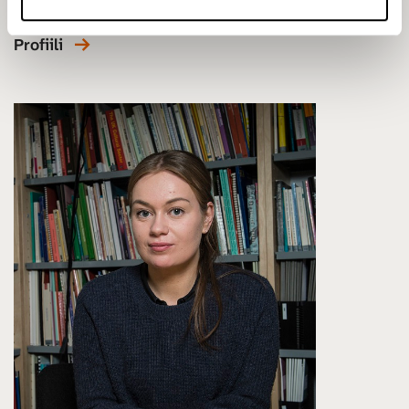
mervi.luonila@cupore.fi
Profiili