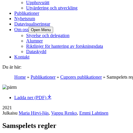
Upphovsrätt
Utvärdering och utveckling
Publikationer
Nyhetsrum
Datavisualiseringar
Om oss
Open Menu
Styrelse och delegation
Alumner
Riktlinjer för hantering av forskningsdata
Dataskydd
Kontakt
Du är här:
Home
»
Publikationer
»
Cupores publikationer
»
Samspelets re
Ladda ner (PDF)
2021
Julkaisu
Maria Hirvi-Ijäs
,
Vappu Renko
,
Emmi Lahtinen
Samspelets regler