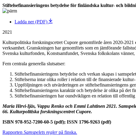
Stiftelsefinansieringens betydelse för finländska kultur- och bil
Ladda ner (PDF)
2021
Kulturpolitiska forskningscetret Cupore genomförde åren 2020-2021 ett 
verksamhet. Granskningen har genomförts som en jämförande fallstudiefo
Svenska kulturfonden, Konstsamfundet, Svenska folkskolans vänner, S
Fem centrala generella slutsatser:
Stiftelsefinansieringens betydelse och verkan skapas i samspelet
Stiftelserna intar olika roller i relation till de finansierade kult
Uppföljningen och utvärderingen av stiftelsefinansieringens geno
Stiftelsefinansieringens karaktär och betydelse är olika på det 
Stiftelsefinansieringen har oundvikligen en relation till offentlig
Maria Hirvi-Ijäs, Vappu Renko och Emmi Lahtinen 2021. Samspelets 
66. Kulturpolitiska forskningscentret Cupore.
ISBN 978-952-7200-60-5 (pdf); ISSN 1796-9263 (pdf)
Rapporten
Samspelets regler
på finska.