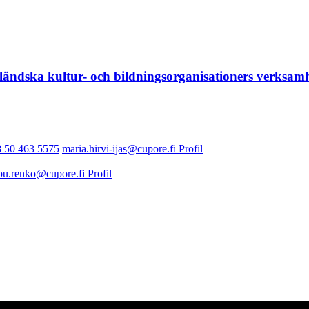
nländska kultur- och bildningsorganisationers verksam
 50 463 5575
maria.hirvi-ijas@cupore.fi
Profil
pu.renko@cupore.fi
Profil