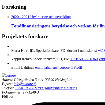
Forskning
2020 - 2021 Utvärdering och utveckling
Fondfinansieringens betydelse och verkan för fi
Projektets forskare
Maria Hirvi-Ijäs
Specialforskare, FD, docent i nutidskonst
+358
Vappu Renko
Specialforskare, PD, FM
+358 50 566 0360
vap
Emmi Lahtinen
emmi.lahtinen@cupore.fi
Profil
Adress: Göksgränden 3 a A, 00500 Helsingfors
E-post:
info@cupore.fi
Telefon:
+358 10 200 9200 (samtalspris: lna/msa)
FO-nummer: 1771249-3
Följ oss