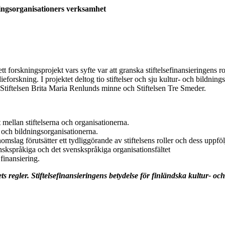
dningsorganisationers verksamhet
forskningsprojekt vars syfte var att granska stiftelsefinansieringens ro
rskning. I projektet deltog tio stiftelser och sju kultur- och bildnings
tiftelsen Brita Maria Renlunds minne och Stiftelsen Tre Smeder.
 mellan stiftelserna och organisationerna.
ur- och bildningsorganisationerna.
mslag förutsätter ett tydliggörande av stiftelsens roller och dess uppföl
finskspråkiga och det svenskspråkiga organisationsfältet
 finansiering.
regler. Stiftelsefinansieringens betydelse för finländska kultur- o