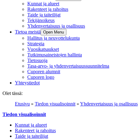
Kunnat ja alueet
Rakenteet ja rahoitus
Taide ja taiteilijat
Tekijänoikeus
Yhdenvertaisuus ja osallisuus
Tietoa meistä
Open Menu
Hallitus ja neuvottelukunta
Strategia
Vuosikatsaukset
Tutkimusaineistojen hallinta
Tietosuoja
Tasa-arvo- ja yhdenvertaisuussuunnitelma
Cuporen alumnit
Cuporen logo
Yhteystiedot
Olet tässä:
Etusivu
»
Tiedon visualisoinnit
»
Yhdenvertaisuus ja osallisuus
Tiedon visualisoinnit
Kunnat ja alueet
Rakenteet ja rahoitus
Taide ja taiteilijat