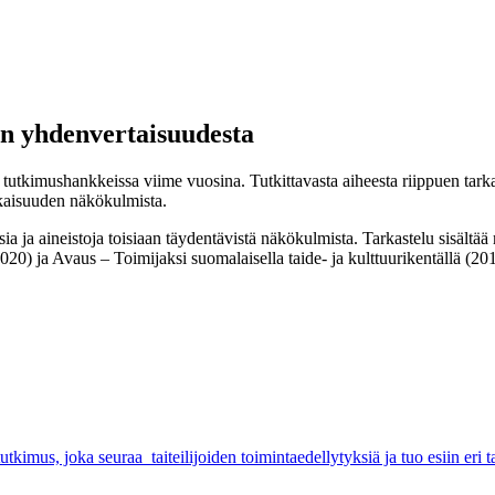
an yhdenvertaisuudesta
n tutkimushankkeissa viime vuosina. Tutkittavasta aiheesta riippuen tark
ukaisuuden näkökulmista.
ja aineistoja toisiaan täydentävistä näkökulmista. Tarkastelu sisältää 
20) ja Avaus – Toimijaksi suomalaisella taide- ja kulttuurikentällä (20
tutkimus, joka seuraa taiteilijoiden toimintaedellytyksiä ja tuo esiin eri