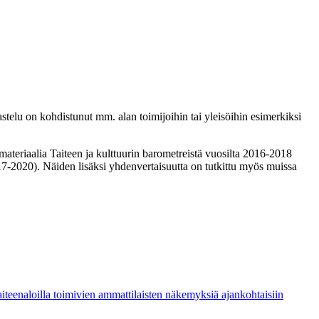
astelu on kohdistunut mm. alan toimijoihin tai yleisöihin esimerkiksi
materiaalia Taiteen ja kulttuurin barometreistä vuosilta 2016-2018
17-2020). Näiden lisäksi yhdenvertaisuutta on tutkittu myös muissa
 taiteenaloilla toimivien ammattilaisten näkemyksiä ajankohtaisiin