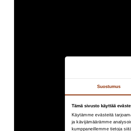
Suostumus
Tämä sivusto käyttää eväste
Käytämme evästeitä tarjoama
ja kävijämäärämme analysoim
kumppaneillemme tietoja siitä