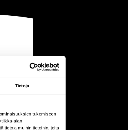
Tietoja
 ominaisuuksien tukemiseen
tiikka-alan
ietoja muihin tietoihin, joita