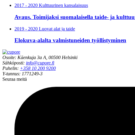
2017 - 2020 Kulttuurinen kansalaisuus
Avaus. Toimijaksi suomalaisella taide- ja kulttuu
2019 - 2020 Luovat alat ja taide
Elokuva-alalta valmistuneiden työllistyminen
Osoite: Käenkuja 3a A, 00500 Helsinki
Sähköposti:
info@cupore.fi
Puhelin:
+358 10 200 9200
Y-tunnus: 1771249-3
Seuraa meitä