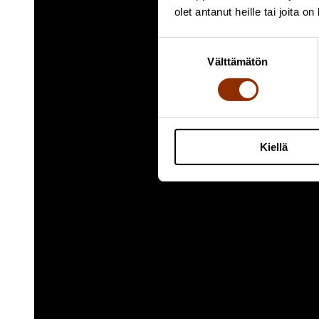
olet antanut heille tai joita o
Suostumuksen
Välttämätön
valinta
Kiellä