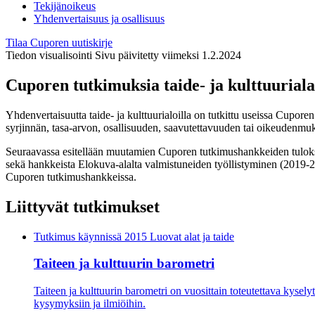
Tekijänoikeus
Yhdenvertaisuus ja osallisuus
Tilaa Cuporen uutiskirje
Tiedon visualisointi
Sivu päivitetty viimeksi 1.2.2024
Cuporen tutkimuksia taide- ja kulttuurial
Yhdenvertaisuutta taide- ja kulttuurialoilla on tutkittu useissa Cupore
syrjinnän, tasa-arvon, osallisuuden, saavutettavuuden tai oikeudenm
Seuraavassa esitellään muutamien Cuporen tutkimushankkeiden tuloksia 
sekä hankkeista Elokuva-alalta valmistuneiden työllistyminen (2019-20
Cuporen tutkimushankkeissa.
Liittyvät tutkimukset
Tutkimus käynnissä
2015 Luovat alat ja taide
Taiteen ja kulttuurin barometri
Taiteen ja kulttuurin barometri on vuosittain toteutettava kysely
kysymyksiin ja ilmiöihin.