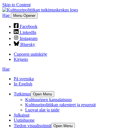
Skip to Content
Hae
Menu Opener
Facebook
LinkedIn
Instagram
Bluesky
Cuporen uutiskirje
Kirjasto
Hae
På svenska
In English
Tutkimus
Open Menu
Kulttuurinen kansalaisuus
Kulttuuripolitiikan rakenteet ja resurssit
Luovat alat ja taide
Julkaisut
Uutishuone
Tiedon visualisoinnit
Open Menu