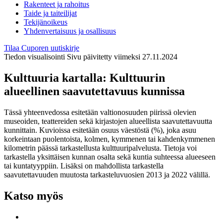
Rakenteet ja rahoitus
Taide ja taiteilijat
Tekijänoikeus
Yhdenvertaisuus ja osallisuus
Tilaa Cuporen uutiskirje
Tiedon visualisointi
Sivu päivitetty viimeksi 27.11.2024
Kulttuuria kartalla: Kulttuurin
alueellinen saavutettavuus kunnissa
Tässä yhteenvedossa esitetään valtionosuuden piirissä olevien
museoiden, teattereiden sekä kirjastojen alueellista saavutettavuutta
kunnittain. Kuvioissa esitetään osuus väestöstä (%), joka asuu
korkeintaan puolentoista, kolmen, kymmenen tai kahdenkymmenen
kilometrin päässä tarkastellusta kulttuuripalvelusta. Tietoja voi
tarkastella yksittäisen kunnan osalta sekä kuntia suhteessa alueeseen
tai kuntatyyppiin. Lisäksi on mahdollista tarkastella
saavutettavuuden muutosta tarkasteluvuosien 2013 ja 2022 välillä.
Katso myös