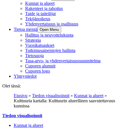
Kunnat ja alueet
Rakenteet ja rahoitus
Taide ja taiteilijat
Tekijänoikeus
Yhdenvertaisuus ja osallisuus
Tietoa meistä
Open Menu
Hallitus ja neuvottelukunta
Strategia
Vuosikatsaukset
Tutkimusaineistojen hallinta
Tietosuoja
Tasa-arvo- ja yhdenvertaisuussuunnitelma
Cuporen alumnit
Cuporen logo
Yhteystiedot
Olet tässä:
Etusivu
»
Tiedon visualisoinnit
»
Kunnat ja alueet
»
Kulttuuria kartalla: Kulttuurin alueellinen saavutettavuus
kunnissa
Tiedon visualisoinnit
Kunnat ja alueet