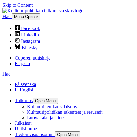
Skip to Content
Hae
Menu Opener
Facebook
LinkedIn
Instagram
Bluesky
Cuporen uutiskirje
Kirjasto
Hae
På svenska
In English
Tutkimus
Open Menu
Kulttuurinen kansalaisuus
Kulttuuripolitiikan rakenteet ja resurssit
Luovat alat ja taide
Julkaisut
Uutishuone
Tiedon visualisoinnit
Open Menu