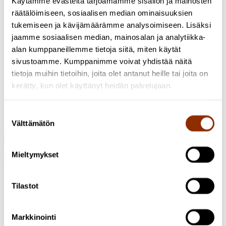
Käytämme evästeitä tarjoamamme sisällön ja mainosten
8014
minna.ruusuvirta@cupore.fi
Profiili
räätälöimiseen, sosiaalisen median ominaisuuksien
Vappu Renko
Erikoistutkija, YTT, VTM, FM
+358 50 566
tukemiseen ja kävijämäärämme analysoimiseen. Lisäksi
0360
vappu.renko@cupore.fi
Profiili
jaamme sosiaalisen median, mainosalan ja analytiikka-
alan kumppaneillemme tietoja siitä, miten käytät
Olli Ruokolainen
Erikoistutkija, HT
050 448 3484
sivustoamme. Kumppanimme voivat yhdistää näitä
olli.ruokolainen@cupore.fi
Profiili
tietoja muihin tietoihin, joita olet antanut heille tai joita on
Severi Nokela
Projektitutkija, FM
+358 50 304 8761
kerätty, kun olet käyttänyt heidän palvelujaan.
severi.nokela@cupore.fi
Profiili
Aino Leppänen
Tutkija, FM
+358447447446
Suostumuksen
aino.leppanen@cupore.fi
Profiili
Välttämätön
valinta
Osoite: Käenkuja 3a A, 00500 Helsinki
Mieltymykset
Sähköposti:
info@cupore.fi
Puhelin:
+358 10 200 9200
Y-tunnus: 1771249-3
Seuraa meitä
Tilastot
Markkinointi