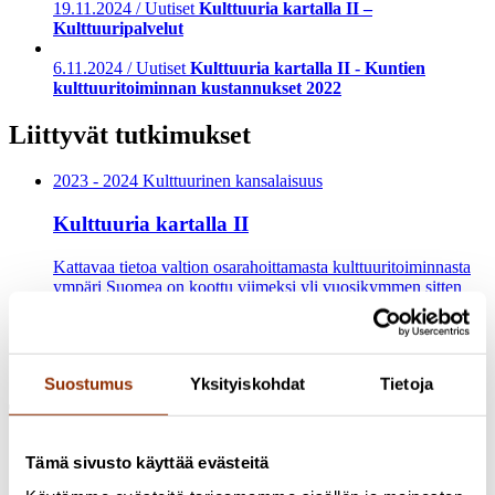
19.11.2024 / Uutiset
Kulttuuria kartalla II –
Kulttuuripalvelut
6.11.2024 / Uutiset
Kulttuuria kartalla II - Kuntien
kulttuuritoiminnan kustannukset 2022
Liittyvät tutkimukset
2023 - 2024 Kulttuurinen kansalaisuus
Kulttuuria kartalla II
Kattavaa tietoa valtion osarahoittamasta kulttuuritoiminnasta
ympäri Suomea on koottu viimeksi yli vuosikymmen sitten
Kulttuuria kartalla -julkaisuun (OKM 2012). Kulttuuria
kartalla II -tutkimushankkeessa päivitettiin ja laajennettiin
edellisen julkaisun tietosisältöä. Tutkimus toteutettiin opetus-
ja kulttuuriministeriön toimeksiannosta.
Suostumus
Yksityiskohdat
Tietoja
Tutkijat
Tämä sivusto käyttää evästeitä
Minna Ruusuvirta
Erikoistutkija, YTT, KTM
+358 50 326