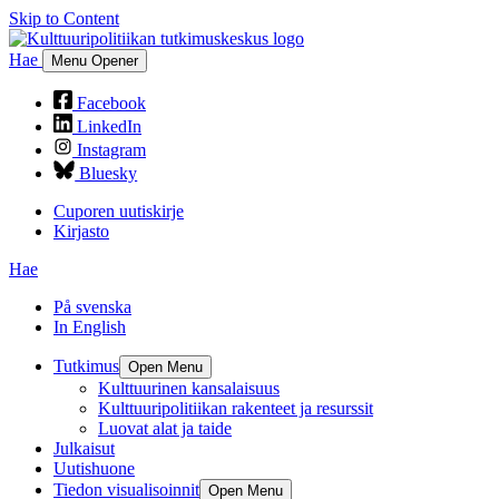
Skip to Content
Hae
Menu Opener
Facebook
LinkedIn
Instagram
Bluesky
Cuporen uutiskirje
Kirjasto
Hae
På svenska
In English
Tutkimus
Open Menu
Kulttuurinen kansalaisuus
Kulttuuripolitiikan rakenteet ja resurssit
Luovat alat ja taide
Julkaisut
Uutishuone
Tiedon visualisoinnit
Open Menu