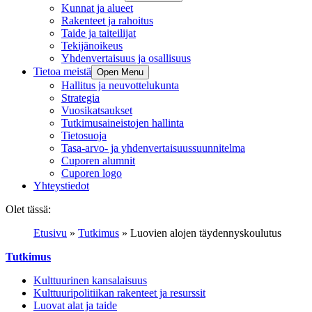
Kunnat ja alueet
Rakenteet ja rahoitus
Taide ja taiteilijat
Tekijänoikeus
Yhdenvertaisuus ja osallisuus
Tietoa meistä
Open Menu
Hallitus ja neuvottelukunta
Strategia
Vuosikatsaukset
Tutkimusaineistojen hallinta
Tietosuoja
Tasa-arvo- ja yhdenvertaisuussuunnitelma
Cuporen alumnit
Cuporen logo
Yhteystiedot
Olet tässä:
Etusivu
»
Tutkimus
»
Luovien alojen täydennyskoulutus
Tutkimus
Kulttuurinen kansalaisuus
Kulttuuripolitiikan rakenteet ja resurssit
Luovat alat ja taide