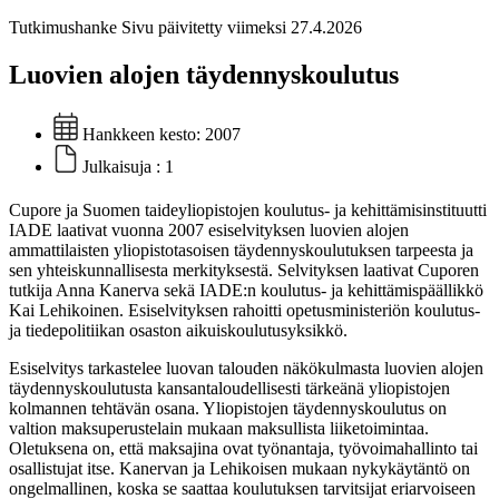
Tutkimushanke
Sivu päivitetty viimeksi 27.4.2026
Luovien alojen täydennyskoulutus
Hankkeen kesto:
2007
Julkaisuja :
1
Cupore ja Suomen taideyliopistojen koulutus- ja kehittämisinstituutti
IADE laativat vuonna 2007 esiselvityksen luovien alojen
ammattilaisten yliopistotasoisen täydennyskoulutuksen tarpeesta ja
sen yhteiskunnallisesta merkityksestä. Selvityksen laativat Cuporen
tutkija Anna Kanerva sekä IADE:n koulutus- ja kehittämispäällikkö
Kai Lehikoinen. Esiselvityksen rahoitti opetusministeriön koulutus-
ja tiedepolitiikan osaston aikuiskoulutusyksikkö.
Esiselvitys tarkastelee luovan talouden näkökulmasta luovien alojen
täydennyskoulutusta kansantaloudellisesti tärkeänä yliopistojen
kolmannen tehtävän osana. Yliopistojen täydennyskoulutus on
valtion maksuperustelain mukaan maksullista liiketoimintaa.
Oletuksena on, että maksajina ovat työnantaja, työvoimahallinto tai
osallistujat itse. Kanervan ja Lehikoisen mukaan nykykäytäntö on
ongelmallinen, koska se saattaa koulutuksen tarvitsijat eriarvoiseen