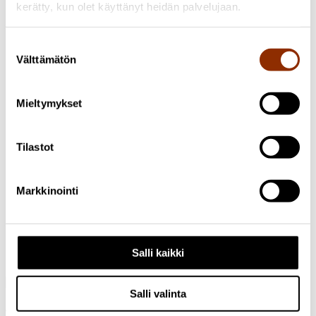
tutkintoon johtavaa koulutusta ei enää tarjota. Selvityksen
kerätty, kun olet käyttänyt heidän palvelujaan.
tavoitteena on tarkastella, miten kulttuurituottajia on
koulutettu, miten valmistuneet ovat sijoittuneet työelämään
kulttuurialalla sekä millaista osaamista työelämässä tällä
Suostumuksen
hetkellä tarvitaan. Lisäksi selvityksessä tarkastellaan erilaisia
Välttämätön
valinta
osaamisen kehittämisen tapoja sekä sitä, miten oppiminen ja
osaamisen kehittäminen voidaan turvata ruotsinkielisessä
toimintaympäristössä tulevaisuudessa. Selvitys perustuu
Mieltymykset
dokumenttianalyysiin, avainhenkilöiden haastatteluihin sekä
alumneille suunnattuun kyselyyn.
Tutkimus käynnissä
2026 Luovat alat ja taide
Tilastot
Tekijänoikeuden arvo
Markkinointi
Kyvyllä määrittää aineettomien oikeuksien arvo on tärkeä
merkitys yritysten kasvun sekä rahoituksen turvaamisen
näkökulmista. Kuitenkin Suomessa yritykset ovat vain
harvoin yksilöineet kaiken aineettoman omaisuutensa ja
välineet tekijänoikeusomaisuuden arvon määrittämiseen ovat
Salli kaikki
puutteelliset.
Salli valinta
Osoite: Käenkuja 3a A, 00500 Helsinki
Sähköposti:
info@cupore.fi