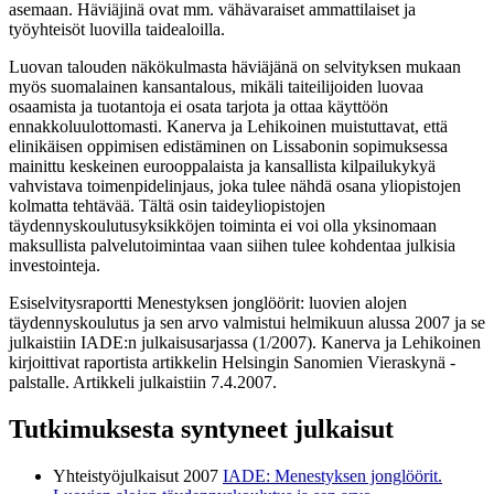
asemaan. Häviäjinä ovat mm. vähävaraiset ammattilaiset ja
työyhteisöt luovilla taidealoilla.
Luovan talouden näkökulmasta häviäjänä on selvityksen mukaan
myös suomalainen kansantalous, mikäli taiteilijoiden luovaa
osaamista ja tuotantoja ei osata tarjota ja ottaa käyttöön
ennakkoluulottomasti. Kanerva ja Lehikoinen muistuttavat, että
elinikäisen oppimisen edistäminen on Lissabonin sopimuksessa
mainittu keskeinen eurooppalaista ja kansallista kilpailukykyä
vahvistava toimenpidelinjaus, joka tulee nähdä osana yliopistojen
kolmatta tehtävää. Tältä osin taideyliopistojen
täydennyskoulutusyksikköjen toiminta ei voi olla yksinomaan
maksullista palvelutoimintaa vaan siihen tulee kohdentaa julkisia
investointeja.
Esiselvitysraportti Menestyksen jonglöörit: luovien alojen
täydennyskoulutus ja sen arvo valmistui helmikuun alussa 2007 ja se
julkaistiin IADE:n julkaisusarjassa (1/2007). Kanerva ja Lehikoinen
kirjoittivat raportista artikkelin Helsingin Sanomien Vieraskynä -
palstalle. Artikkeli julkaistiin 7.4.2007.
Tutkimuksesta syntyneet julkaisut
Yhteistyöjulkaisut 2007
IADE: Menestyksen jonglöörit.