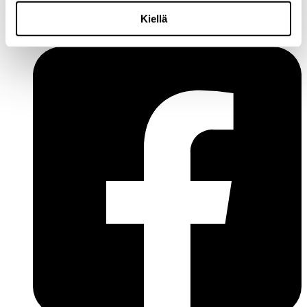
Puhelin:
+358 10 200 9200
Y-tunnus: 1771249-3
Kiellä
Seuraa meitä