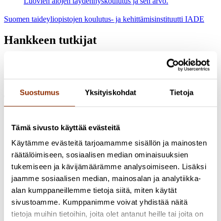
Luovien alojen täydennyskoulutus ja sen arvo.
Suomen taideyliopistojen koulutus- ja kehittämisinstituutti IADE
Hankkeen tutkijat
Anna Kanerva
Erikoistutkija, FM, YTM
+358 50 302 1414
anna.kanerva@cupore.fi
Profiili
Suostumus
Yksityiskohdat
Tietoja
Tutustu myös näihin hankkeisiin
Tutkimus käynnissä
2026 Kulttuuripolitiikan rakenteet ja
Tämä sivusto käyttää evästeitä
resurssit
Käytämme evästeitä tarjoamamme sisällön ja mainosten
Kulttuurituottajien osaamisesta ja
räätälöimiseen, sosiaalisen median ominaisuuksien
oppimisprosesseista
tukemiseen ja kävijämäärämme analysoimiseen. Lisäksi
Vuonna 2026 Cupore toteuttaa selvityksen kulttuurituottajien
jaamme sosiaalisen median, mainosalan ja analytiikka-
osaamisesta ja oppimisprosesseista. Selvitys pohjautuu
alan kumppaneillemme tietoja siitä, miten käytät
Arcada-ammattikorkeakoulun ruotsinkieliseen
sivustoamme. Kumppanimme voivat yhdistää näitä
kulttuurituotannon koulutukseen sekä tarpeeseen varmistaa
kulttuurialan osaamisen saatavuus myös tilanteessa, jossa
tietoja muihin tietoihin, joita olet antanut heille tai joita on