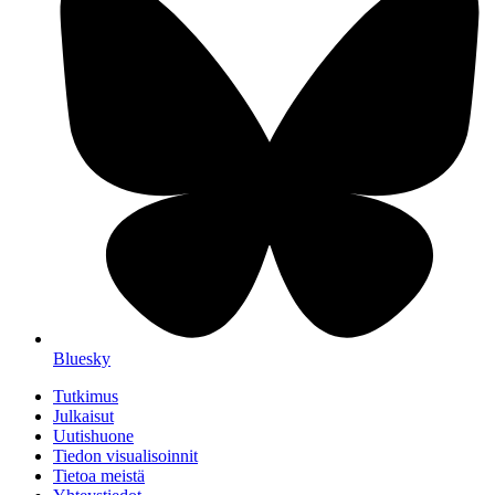
Bluesky
Tutkimus
Julkaisut
Uutishuone
Tiedon visualisoinnit
Tietoa meistä