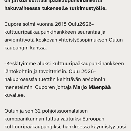
on jatkoa kulttuuripääkaupunkihanketta
hakuvaiheessa tukeneelle tutkimustyölle.
Cupore solmi vuonna 2018 Oulu2026-
kulttuuripääkaupunkihankkeen seurantaa ja
arviointityötä koskevan yhteistyösopimuksen Oulun
kaupungin kanssa.
-Keskityimme aluksi kulttuuripääkaupunkihankkeen
lähtökohtiin ja tavoitteisiin. Oulu 2026-
hakuprosessia tuettiin kehittävän arvioinnin
menetelmin, Cuporen johtaja
Marjo Mäenpää
kuvailee.
Oulun ja sen 32 pohjoissuomalaisen
kumppanikunnan tultua valituiksi Euroopan
kulttuuripääkaupungiksi, hankkeessa käynnistyy uusi