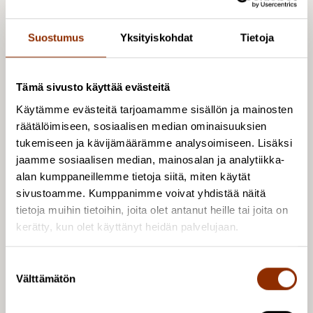
erikoistutkija Mervi Luonila,
mervi.luonila@cupore.fi
Suostumus
Yksityiskohdat
Tietoja
Tutkimushankkeen esittely Cuporen verkkosivuilla:
Tämä sivusto käyttää evästeitä
https://www.cupore.fi/fi/tutkimus/tutkimushankk
Käytämme evästeitä tarjoamamme sisällön ja mainosten
eet/oulu2026
räätälöimiseen, sosiaalisen median ominaisuuksien
tukemiseen ja kävijämäärämme analysoimiseen. Lisäksi
Oulu2026-verkkosivusto
jaamme sosiaalisen median, mainosalan ja analytiikka-
https://www.oulu2026.eu/
ja hakukirja
alan kumppaneillemme tietoja siitä, miten käytät
https://www.oulu2026.eu/hakukirja/
sivustoamme. Kumppanimme voivat yhdistää näitä
tietoja muihin tietoihin, joita olet antanut heille tai joita on
Opetus- ja kulttuuriministeriön uutinen: Euroopan
kerätty, kun olet käyttänyt heidän palvelujaan.
kulttuuripääkaupunki 2026:
https://minedu.fi/kulttuuripaakaupunki2026
S
Välttämätön
u
o
Valokuva: Sanna Krook/ Oulun kaupunki