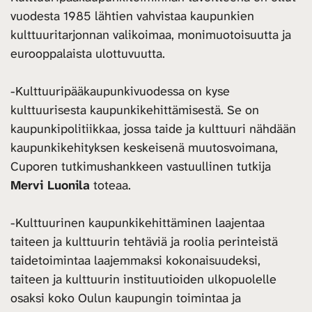
vuodesta 1985 lähtien vahvistaa kaupunkien
kulttuuritarjonnan valikoimaa, monimuotoisuutta ja
eurooppalaista ulottuvuutta.
-Kulttuuripääkaupunkivuodessa on kyse
kulttuurisesta kaupunkikehittämisestä. Se on
kaupunkipolitiikkaa, jossa taide ja kulttuuri nähdään
kaupunkikehityksen keskeisenä muutosvoimana,
Cuporen tutkimushankkeen vastuullinen tutkija
Mervi Luonila
toteaa.
-Kulttuurinen kaupunkikehittäminen laajentaa
taiteen ja kulttuurin tehtäviä ja roolia perinteistä
taidetoimintaa laajemmaksi kokonaisuudeksi,
taiteen ja kulttuurin instituutioiden ulkopuolelle
osaksi koko Oulun kaupungin toimintaa ja