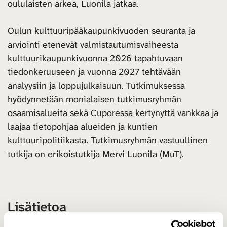
oululaisten arkea, Luonila jatkaa.
Oulun kulttuuripääkaupunkivuoden seuranta ja
arviointi etenevät valmistautumisvaiheesta
kulttuurikaupunkivuonna 2026 tapahtuvaan
tiedonkeruuseen ja vuonna 2027 tehtävään
analyysiin ja loppujulkaisuun. Tutkimuksessa
hyödynnetään monialaisen tutkimusryhmän
osaamisalueita sekä Cuporessa kertynyttä vankkaa ja
laajaa tietopohjaa alueiden ja kuntien
kulttuuripolitiikasta. Tutkimusryhmän vastuullinen
tutkija on erikoistutkija Mervi Luonila (MuT).
Lisätietoa
Kulttuuripolitiikan tutkimuskeskus Cupore,