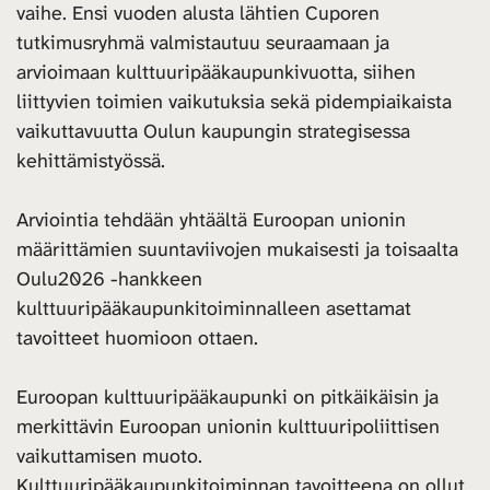
vaihe. Ensi vuoden alusta lähtien Cuporen
tutkimusryhmä valmistautuu seuraamaan ja
arvioimaan kulttuuripääkaupunkivuotta, siihen
liittyvien toimien vaikutuksia sekä pidempiaikaista
vaikuttavuutta Oulun kaupungin strategisessa
kehittämistyössä.
Arviointia tehdään yhtäältä Euroopan unionin
määrittämien suuntaviivojen mukaisesti ja toisaalta
Oulu2026 -hankkeen
kulttuuripääkaupunkitoiminnalleen asettamat
tavoitteet huomioon ottaen.
Euroopan kulttuuripääkaupunki on pitkäikäisin ja
merkittävin Euroopan unionin kulttuuripoliittisen
vaikuttamisen muoto.
Kulttuuripääkaupunkitoiminnan tavoitteena on ollut