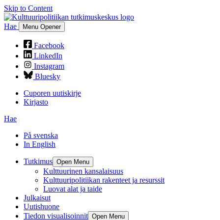
Skip to Content
Hae
Menu Opener
Facebook
LinkedIn
Instagram
Bluesky
Cuporen uutiskirje
Kirjasto
Hae
På svenska
In English
Tutkimus
Open Menu
Kulttuurinen kansalaisuus
Kulttuuripolitiikan rakenteet ja resurssit
Luovat alat ja taide
Julkaisut
Uutishuone
Tiedon visualisoinnit
Open Menu