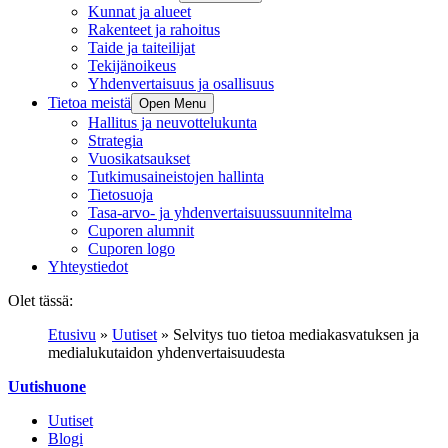
Kunnat ja alueet
Rakenteet ja rahoitus
Taide ja taiteilijat
Tekijänoikeus
Yhdenvertaisuus ja osallisuus
Tietoa meistä
Open Menu
Hallitus ja neuvottelukunta
Strategia
Vuosikatsaukset
Tutkimusaineistojen hallinta
Tietosuoja
Tasa-arvo- ja yhdenvertaisuussuunnitelma
Cuporen alumnit
Cuporen logo
Yhteystiedot
Olet tässä:
Etusivu
»
Uutiset
»
Selvitys tuo tietoa mediakasvatuksen ja
medialukutaidon yhdenvertaisuudesta
Uutishuone
Uutiset
Blogi