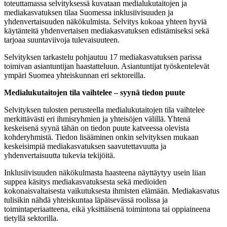
toteuttamassa selvityksessä kuvataan medialukutaitojen ja
mediakasvatuksen tilaa Suomessa inklusiivisuuden ja
yhdenvertaisuuden näkökulmista. Selvitys kokoaa yhteen hyviä
käytänteitä yhdenvertaisen mediakasvatuksen edistämiseksi sekä
tarjoaa suuntaviivoja tulevaisuuteen.
Selvityksen tarkastelu pohjautuu 17 mediakasvatuksen parissa
toimivan asiantuntijan haastatteluun. Asiantuntijat työskentelevät
ympäri Suomea yhteiskunnan eri sektoreilla.
Medialukutaitojen tila vaihtelee – syynä tiedon puute
Selvityksen tulosten perusteella medialukutaitojen tila vaihtelee
merkittävästi eri ihmisryhmien ja yhteisöjen välillä. Yhtenä
keskeisenä syynä tähän on tiedon puute katveessa olevista
kohderyhmistä. Tiedon lisääminen onkin selvityksen mukaan
keskeisimpiä mediakasvatuksen saavutettavuutta ja
yhdenvertaisuutta tukevia tekijöitä.
Inklusiivisuuden näkökulmasta haasteena näyttäytyy usein liian
suppea käsitys mediakasvatuksesta sekä medioiden
kokonaisvaltaisesta vaikutuksesta ihmisten elämään. Mediakasvatus
tulisikin nähdä yhteiskuntaa läpäisevässä roolissa ja
toimintaperiaatteena, eikä yksittäisenä toimintona tai oppiaineena
tietyllä sektorilla.