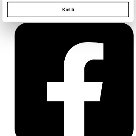
Puhelin:
+358 10 200 9200
Kiellä
Y-tunnus: 1771249-3
Seuraa meitä