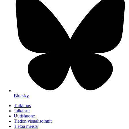
Bluesky
Tutkimus
Julkaisut
Uutishuone
Tiedon visualisoinnit
Tietoa meistä