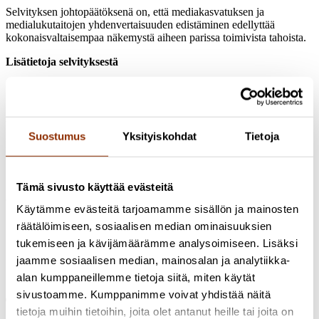
Selvityksen johtopäätöksenä on, että mediakasvatuksen ja
medialukutaitojen yhdenvertaisuuden edistäminen edellyttää
kokonaisvaltaisempaa näkemystä aiheen parissa toimivista tahoista.
Lisätietoja selvityksestä
Selvitys on ladattavissa kokonaisuudessaan
KAVIn verkkosivuilta
.
Selvitys julkaistiin Mediakasvatusfoorumissa 24.5.2022. Selvityksen
toteuttaneiden tutkijoiden esitystallenne on katsottavissa
KAVIn
Asiaa mediakasvatuksesta
-Youtube-kanavalla. Suomeksi ja
Suostumus
Yksityiskohdat
Tietoja
ruotsiksi tekstitetyt tallenteet julkaistaan myöhemmin.
Kuvitus: Lassi Kaikkonen/ KAVI
Tämä sivusto käyttää evästeitä
Jaa artikkeli
Käytämme evästeitä tarjoamamme sisällön ja mainosten
räätälöimiseen, sosiaalisen median ominaisuuksien
tukemiseen ja kävijämäärämme analysoimiseen. Lisäksi
jaamme sosiaalisen median, mainosalan ja analytiikka-
alan kumppaneillemme tietoja siitä, miten käytät
sivustoamme. Kumppanimme voivat yhdistää näitä
Tutkijat
tietoja muihin tietoihin, joita olet antanut heille tai joita on