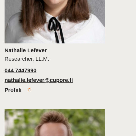
Nathalie Lefever
Researcher, LL.M.
044 7447990
nathalie.lefever@cupore.fi
Profiili