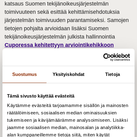
katsaus Suomen tekijänoikeusjärjestelmän
toimivuuteen sekä esittää kehittämisehdotuksia
järjestelmän toimivuuden parantamiseksi. Samojen
tietojen pohjalta arvioidaan lisäksi Suomen
tekijänoikeusjärjestelmän julkista hallinnointia
Cuporessa kehitettyyn arviointikehikkoon
perustuen
ja selvitetään, ovatko julkisten
toimijoiden organisatorinen rakenne ja toiminta
yleisesti hyväksyttyjen hyvän hallintotavan
Suostumus
Yksityiskohdat
Tietoja
periaatteiden mukaiset.
Suomenkielinen käännös on toteutettu alun perin
Tämä sivusto käyttää evästeitä
englanninkielisen tekstin pohjalta
.
Käytämme evästeitä tarjoamamme sisällön ja mainosten
räätälöimiseen, sosiaalisen median ominaisuuksien
Julkaisun tiivistelmä on saatavilla
täältä
.
tukemiseen ja kävijämäärämme analysoimiseen. Lisäksi
jaamme sosiaalisen median, mainosalan ja analytiikka-
alan kumppaneillemme tietoja siitä, miten käytät