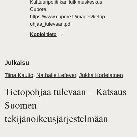
Kulttuuripolitiikan tutkimuskeskus
Cupore.
https://www.cupore.fi/images/tietop
ohjaa_tulevaan.pdf
Kopioi tieto
Julkaisu
Tiina Kautio
,
Nathalie Lefever
,
Jukka Kortelainen
Tietopohjaa tulevaan – Katsaus
Suomen
tekijänoikeusjärjestelmään