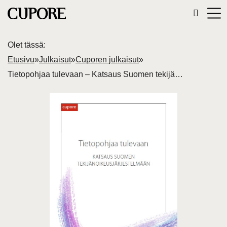
Olet tässä:
Etusivu
»
Julkaisut
»
Cuporen julkaisut
»
Tietopohjaa tulevaan – Katsaus Suomen tekijänoikeusjärjestelmään