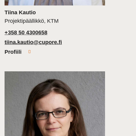
Tiina Kautio
Projektipäällikkö, KTM
+358 50 4300658
tiina.kautio@cupore.fi
Profiili