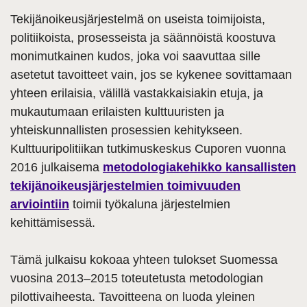
Tekijänoikeusjärjestelmä on useista toimijoista,
politiikoista, prosesseista ja säännöistä koostuva
monimutkainen kudos, joka voi saavuttaa sille
asetetut tavoitteet vain, jos se kykenee sovittamaan
yhteen erilaisia, välillä vastakkaisiakin etuja, ja
mukautumaan erilaisten kulttuuristen ja
yhteiskunnallisten prosessien kehitykseen.
Kulttuuripolitiikan tutkimuskeskus Cuporen vuonna
2016 julkaisema
metodologiakehikko kansallisten
tekijänoikeusjärjestelmien toimivuuden
arviointiin
toimii työkaluna järjestelmien
kehittämisessä.
Tämä julkaisu kokoaa yhteen tulokset Suomessa
vuosina 2013–2015 toteutetusta metodologian
pilottivaiheesta. Tavoitteena on luoda yleinen