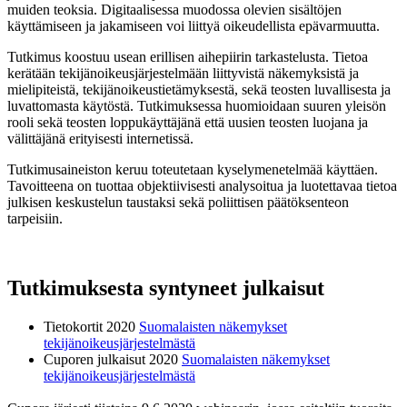
muiden teoksia. Digitaalisessa muodossa olevien sisältöjen
käyttämiseen ja jakamiseen voi liittyä oikeudellista epävarmuutta.
Tutkimus koostuu usean erillisen aihepiirin tarkastelusta. Tietoa
kerätään tekijänoikeusjärjestelmään liittyvistä näkemyksistä ja
mielipiteistä, tekijänoikeustietämyksestä, sekä teosten luvallisesta ja
luvattomasta käytöstä. Tutkimuksessa huomioidaan suuren yleisön
rooli sekä teosten loppukäyttäjänä että uusien teosten luojana ja
välittäjänä erityisesti internetissä.
Tutkimusaineiston keruu toteutetaan kyselymenetelmää käyttäen.
Tavoitteena on tuottaa objektiivisesti analysoitua ja luotettavaa tietoa
julkisen keskustelun taustaksi sekä poliittisen päätöksenteon
tarpeisiin.
Tutkimuksesta syntyneet julkaisut
Tietokortit 2020
Suomalaisten näkemykset
tekijänoikeusjärjestelmästä
Cuporen julkaisut 2020
Suomalaisten näkemykset
tekijänoikeusjärjestelmästä