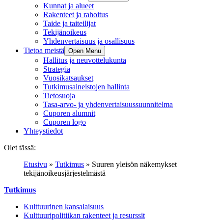
Kunnat ja alueet
Rakenteet ja rahoitus
Taide ja taiteilijat
Tekijänoikeus
Yhdenvertaisuus ja osallisuus
Tietoa meistä
Open Menu
Hallitus ja neuvottelukunta
Strategia
Vuosikatsaukset
Tutkimusaineistojen hallinta
Tietosuoja
Tasa-arvo- ja yhdenvertaisuussuunnitelma
Cuporen alumnit
Cuporen logo
Yhteystiedot
Olet tässä:
Etusivu
»
Tutkimus
»
Suuren yleisön näkemykset
tekijänoikeusjärjestelmästä
Tutkimus
Kulttuurinen kansalaisuus
Kulttuuripolitiikan rakenteet ja resurssit