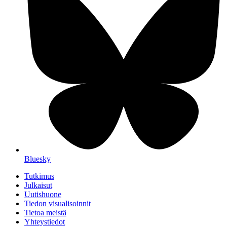
Bluesky
Tutkimus
Julkaisut
Uutishuone
Tiedon visualisoinnit
Tietoa meistä
Yhteystiedot