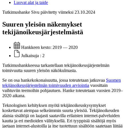
Luovat alat ja taide
Tutkimushanke
Sivu päivitetty viimeksi 23.10.2024
Suuren yleisön näkemykset
tekijänoikeusjärjestelmästä
Hankkeen kesto:
2019 — 2020
Julkaisuja :
2
Tutkimushankkeessa tarkastellaan tekijänoikeusjärjestelmän
toimivuutta suuren yleisön näkökulmasta.
Se on osa hankekokonaisuutta, jossa toteutetaan jatkuvaa
Suomen
tekijänoikeusjärjestelmän toimivuuden arviointia
vuosittain
vaihtuviin teemoihin pohjautuen. Hanke toteutetaan vuosien 2019–
2020 aikana.
Teknologisen kehityksen myötä tekijänoikeuskysymykset
koskettavat aiempaa selkeämmin suurta yleisöä. Tekijänoikeuden
alaisia sisältöjä on laajasti saatavilla erilaisten internet-palveluiden
kautta ja eri medioiden välityksellä. Eri tyyppisiä sisältöjä myös
jaetaan internet-alustoilla ja itse tuotettuun sisältöön saatetaan liittää