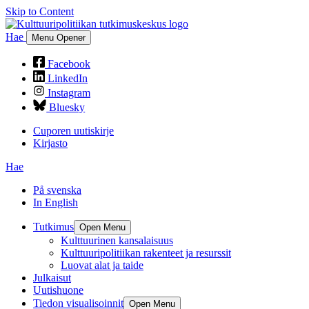
Skip to Content
Hae
Menu Opener
Facebook
LinkedIn
Instagram
Bluesky
Cuporen uutiskirje
Kirjasto
Hae
På svenska
In English
Tutkimus
Open Menu
Kulttuurinen kansalaisuus
Kulttuuripolitiikan rakenteet ja resurssit
Luovat alat ja taide
Julkaisut
Uutishuone
Tiedon visualisoinnit
Open Menu