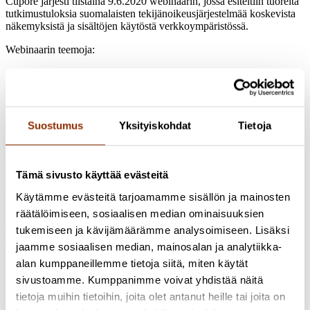
Cupore järjesti tiistaina 9.6.2020 webinaarin, jossa esiteltiin tuoreita
tutkimustuloksia suomalaisten tekijänoikeusjärjestelmää koskevista
näkemyksistä ja sisältöjen käytöstä verkkoympäristössä.
Webinaarin teemoja:
Kuinka hyvin tekijänoikeus tunnetaan?
Millaista sisältöä käytetään digitaalisessa ympäristössä?
Kuinka yleistä on sisällön luvaton käyttö?
Mitkä ovat tyypillisimmät syyt luvattomalle käytölle?
Millaisia haasteita liittyy teosten luovaan jatkokäyttöön?
Suostumus
Yksityiskohdat
Tietoja
Kuinka hyväksyttävänä tekijänoikeusjärjestelmää pidetään
kansalaisten keskuudessa?
Tallenne webinaarin esityksistä on katsottavissa Cuporen YouTube-
Tämä sivusto käyttää evästeitä
kanavalla:
https://www.youtube.com/watch?v=e_JtnxrGUpI
Käytämme evästeitä tarjoamamme sisällön ja mainosten
räätälöimiseen, sosiaalisen median ominaisuuksien
tukemiseen ja kävijämäärämme analysoimiseen. Lisäksi
Hankkeen tutkijat
jaamme sosiaalisen median, mainosalan ja analytiikka-
alan kumppaneillemme tietoja siitä, miten käytät
Tiina Kautio
Projektipäällikkö, KTM
+358 50 4300658
sivustoamme. Kumppanimme voivat yhdistää näitä
tiina.kautio@cupore.fi
Profiili
tietoja muihin tietoihin, joita olet antanut heille tai joita on