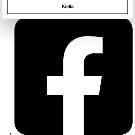
Y-tunnus: 1771249-3
Kiellä
Seuraa meitä