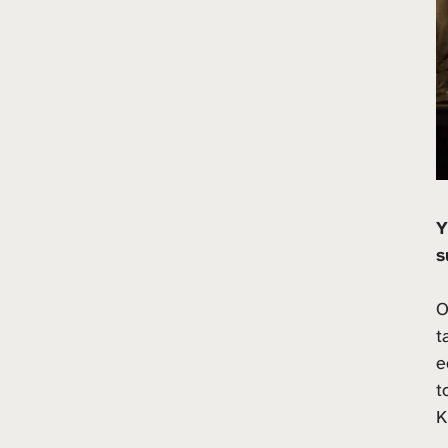
Y
s
O
t
e
t
K