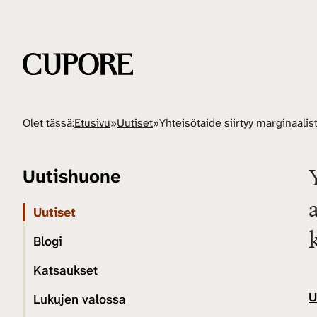
Olet tässä:
Etusivu
»
Uutiset
»
Uutishuone
Uutiset
Blogi
Katsaukset
U
Lukujen valossa