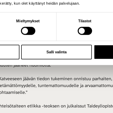
n kerätty, kun olet käyttänyt heidän palvelujaan.
Altistumista tuntemattomalle
Mieltymykset
Tilastot
hteisötaiteen etiikka -kirjassa esiteltyjen taideprojektie
akenteelliseen epäoikeudenmukaisuuteen yhteiskunnassa j
rosessi ei kuitenkaan yleensä ole mutkaton.
Salli valinta
rtikkelikokoelma osoittaa, miten yhteisötaide voi tuoda esii
uuten jääneet huomiotta.
Katveeseen jäävän tiedon tukeminen onnistuu parhaiten, jos
ietämättömyydelle, tuntemattomuudelle ja arvaamattomuu
ohtaamiselle.”
hteisötaiteen etiikka -teoksen on julkaissut Taideyliopist