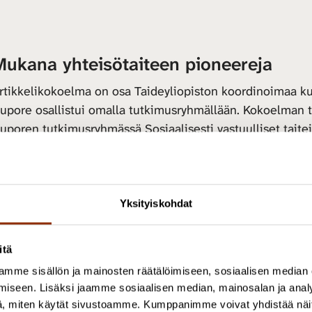
Mukana yhteisötaiteen pioneereja
rtikkelikokoelma on osa Taideyliopiston koordinoimaa ku
upore osallistui omalla tutkimusryhmällään. Kokoelman toi
uporen tutkimusryhmässä Sosiaalisesti vastuulliset taiteili
rtsEqualin taiteilija-tutkijat ovat yhteisötaiteen saralla e
öytyy Suomen yhteisötaiteen pioneereja.
Yksityiskohdat
un
Lea
ja
Pekka Kantonen
sekä
Minna Heikinaho
alkoiv
hteisöllisesti, Suomessa ei ollut visuaalisen taiteen alalla
itä
mme sisällön ja mainosten räätälöimiseen, sosiaalisen median
ussi Lehtonen
on puolestaan toiminut Kansallisteatterin 
iseen. Lisäksi jaamme sosiaalisen median, mainosalan ja analy
hjaajana 10 vuotta.
, miten käytät sivustoamme. Kumppanimme voivat yhdistää näitä t