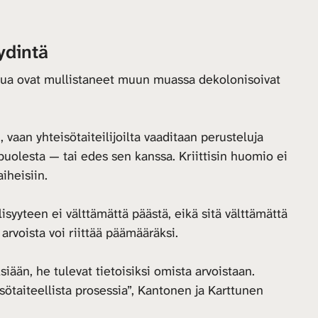
ydintä
elua ovat mullistaneet muun muassa dekolonisoivat
, vaan yhteisötaiteilijoilta vaaditaan perusteluja
puolesta — tai edes sen kanssa. Kriittisin huomio ei
iheisiin.
syyteen ei välttämättä päästä, eikä sitä välttämättä
arvoista voi riittää päämääräksi.
iään, he tulevat tietoisiksi omista arvoistaan.
sötaiteellista prosessia”, Kantonen ja Karttunen