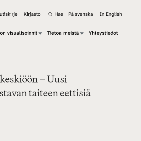
tiskirje
Kirjasto
Hae
På svenska
In English
on visualisoinnit
Tietoa meistä
Yhteystiedot
 keskiöön – Uusi
stavan taiteen eettisiä