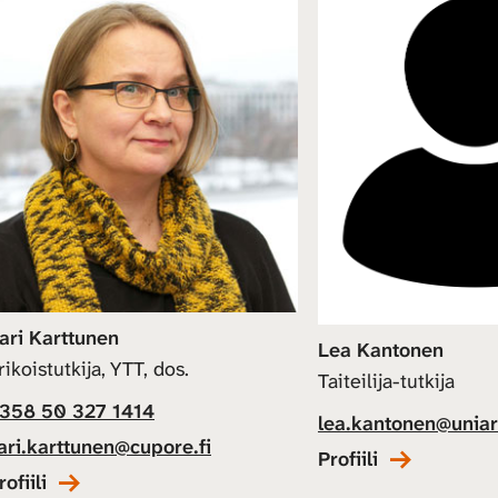
ari Karttunen
Lea Kantonen
rikoistutkija, YTT, dos.
Taiteilija-tutkija
358 50 327 1414
lea.kantonen@uniart
ari.karttunen@cupore.fi
Profiili
rofiili