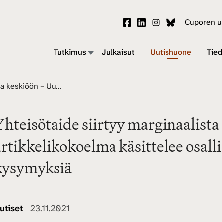
Cuporen uu
Tutkimus
Julkaisut
Uutishuone
Tied
Yhteisötaide siirtyy marginaalista keskiöön – Uusi artikkelikokoelma käsittelee osallistavan taiteen eettisiä kysymyksiä
Yhteisötaide siirtyy marginaalista
artikkelikokoelma käsittelee osalli
kysymyksiä
utiset
23.11.2021