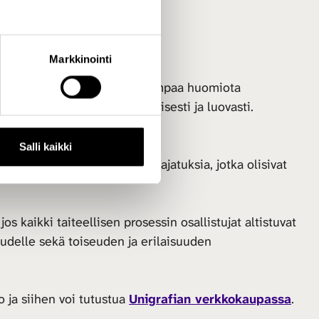
Markkinointi
n tarkoitus on kiinnittää laajempaa huomiota
a puuttua siihen konkreettisesti ja luovasti.
Salli kaikki
n tietoja, taitoja, kehoja ja ajatuksia, jotka olisivat
 kaikki taiteellisen prosessin osallistujat altistuvat
delle sekä toiseuden ja erilaisuuden
o ja siihen voi tutustua
Unigrafian verkkokaupassa
.