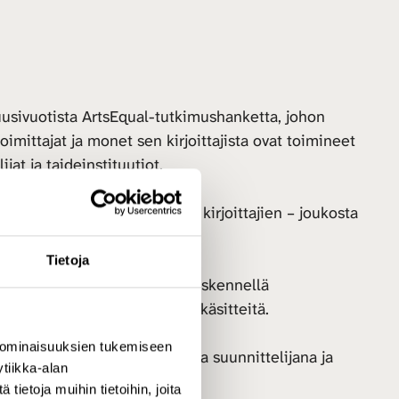
usivuotista ArtsEqual-tutkimushanketta, johon
mittajat ja monet sen kirjoittajista ovat toimineet
jat ja taideinstituutiot.
rittäin kokeneita. Ryhmän – ja kirjoittajien – joukosta
Tietoja
at 1980- ja 1990-luvuilla työskennellä
 tällaiselle toiminnalle edes käsitteitä.
 ominaisuuksien tukemiseen
Kiertueteatterin taiteellisena suunnittelijana ja
tiikka-alan
ietoja muihin tietoihin, joita