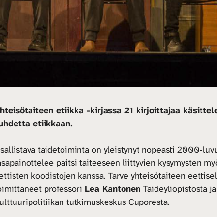
hteisötaiteen etiikka -kirjassa 21 kirjoittajaa käsit
uhdetta etiikkaan.
sallistava taidetoiminta on yleistynyt nopeasti 2000-luvul
asapainottelee paitsi taiteeseen liittyvien kysymysten m
ettisten koodistojen kanssa. Tarve yhteisötaiteen eettisel
oimittaneet professori
Lea Kantonen
Taideyliopistosta ja
ulttuuripolitiikan tutkimuskeskus Cuporesta.