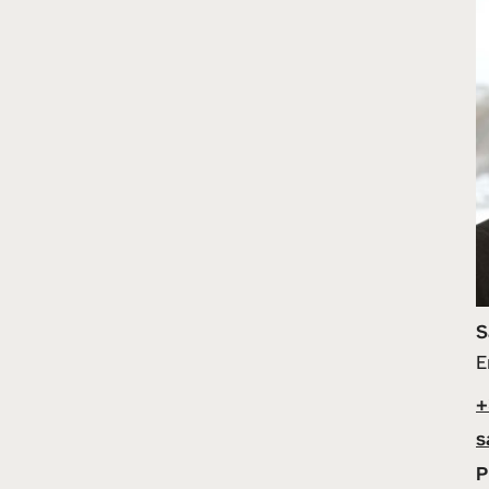
S
E
+
s
P