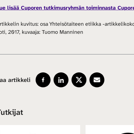
ue lisää Cuporen tutkimusryhmän toiminnasta Cupore
rtikkelin kuvitus: osa Yhteisötaiteen etiikka -artikkeliko
oti, 2017, kuvaaja: Tuomo Manninen
aa artikkeli
utkijat