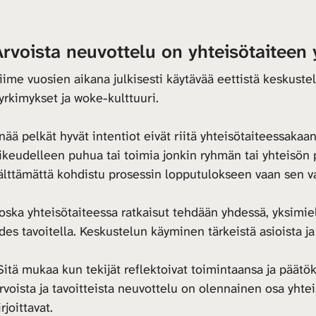
rvoista neuvottelu on yhteisötaiteen 
iime vuosien aikana julkisesti käytävää eettistä keskust
yrkimykset ja woke-kulttuuri.
nää pelkät hyvät intentiot eivät riitä yhteisötaiteessakaan
ikeudelleen puhua tai toimia jonkin ryhmän tai yhteisön 
älttämättä kohdistu prosessin lopputulokseen vaan sen va
oska yhteisötaiteessa ratkaisut tehdään yhdessä, yksimieli
des tavoitella. Keskustelun käyminen tärkeistä asioista ja 
Sitä mukaa kun tekijät reflektoivat toimintaansa ja päätöks
rvoista ja tavoitteista neuvottelu on olennainen osa yhtei
irjoittavat.