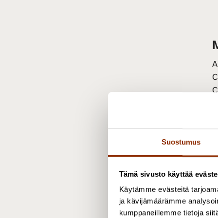
A
C
C
A
l
Suostumus
K
y
Tämä sivusto käyttää eväste
Käytämme evästeitä tarjoama
J
ja kävijämäärämme analysoim
o
kumppaneillemme tietoja siitä