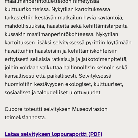
maailmanperintöluetteloon nimetyissä
kulttuurikohteissa. Nykytilan kartoituksessa
tarkasteltiin kestävän matkailun hyviä käytäntöjä,
mahdollisuuksia, haasteita sekä kehittämistarpeita
kussakin maailmanperintökohteessa. Nykytilan
kartoituksen lisäksi selvityksessä pyrittiin löytämään
havaittuihin haasteisiin ja kehittämiskohteisiin
erityisesti sellaisia ratkaisuja ja jatkotoimenpiteitä,
joihin voidaan vaikuttaa hallinnollisin keinoin sekä
kansallisesti että paikallisesti. Selvityksessä
huomioitiin kestävyyden ekologiset, kulttuuriset,
sosiaaliset ja taloudelliset ulottuvuudet.
Cupore toteutti selvityksen Museoviraston
toimeksiannosta.
Lataa selvityksen loppuraportti (PDF)