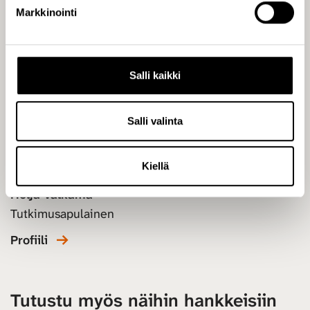
k
Markkinointi
s
e
n
v
Salli kaikki
a
l
i
Salli valinta
n
t
Kiellä
a
Heljä Valkama
Tutkimusapulainen
Profiili
Tutustu myös näihin hankkeisiin