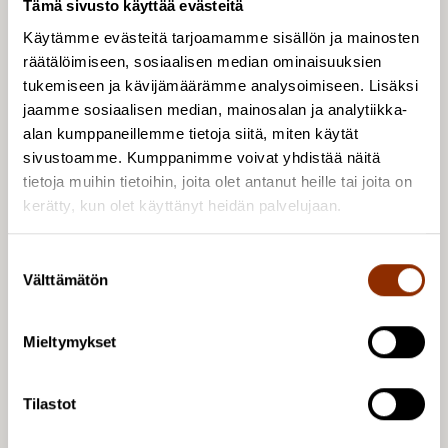
Tämä sivusto käyttää evästeitä
Käytämme evästeitä tarjoamamme sisällön ja mainosten
räätälöimiseen, sosiaalisen median ominaisuuksien
tukemiseen ja kävijämäärämme analysoimiseen. Lisäksi
jaamme sosiaalisen median, mainosalan ja analytiikka-
alan kumppaneillemme tietoja siitä, miten käytät
sivustoamme. Kumppanimme voivat yhdistää näitä
tietoja muihin tietoihin, joita olet antanut heille tai joita on
kerätty, kun olet käyttänyt heidän palvelujaan.
S
Välttämätön
u
Anna Kanerva
o
Erikoistutkija, FM, YTM
s
Mieltymykset
+358 50 302 1414
t
u
anna.kanerva@cupore.fi
m
Tilastot
Profiili
u