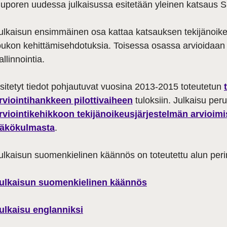
uporen uudessa julkaisussa esitetään yleinen katsaus S
ulkaisun ensimmäinen osa kattaa katsauksen tekijänoike
oukon kehittämisehdotuksia. Toisessa osassa arvioidaan 
allinnointia.
sitetyt tiedot pohjautuvat vuosina 2013-2015 toteutetun
rviointihankkeen pilottivaiheen
tuloksiin. Julkaisu p
rviointikehikkoon tekijänoikeusjärjestelmän arvioimi
äkökulmasta
.
ulkaisun suomenkielinen käännös on toteutettu alun perin
ulkaisun suomenkielinen käännös
ulkaisu englanniksi