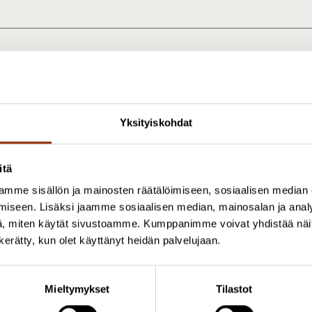
aa artikkeli
Yksityiskohdat
utkijat
itä
mme sisällön ja mainosten räätälöimiseen, sosiaalisen median
iseen. Lisäksi jaamme sosiaalisen median, mainosalan ja analy
, miten käytät sivustoamme. Kumppanimme voivat yhdistää näitä t
iina Kautio
Nathalie Lefever
n kerätty, kun olet käyttänyt heidän palvelujaan.
rojektipäällikkö, KTM
Researcher, LL.M.
358 50 4300658
044 7447990
Mieltymykset
Tilastot
iina.kautio@cupore.fi
nathalie.lefever@c