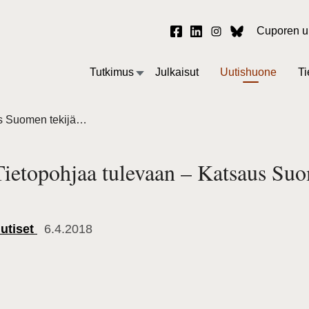
Cuporen uu
Tutkimus
Julkaisut
Uutishuone
Ti
Tietopohjaa tulevaan – Katsaus Suomen tekijänoikeusjärjestelmään
Tietopohjaa tulevaan – Katsaus Suo
utiset
6.4.2018