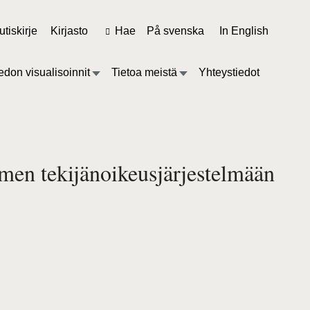
tiskirje
Kirjasto
Hae
På svenska
In English
edon visualisoinnit
Tietoa meistä
Yhteystiedot
men tekijänoikeusjärjestelmään