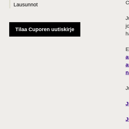
C
Lausunnot
J
j
Tilaa Cuporen uutiskirje
h
E
a
a
n
J
J
J