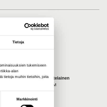
Tietoja
 ominaisuuksien tukemiseen
tiikka-alan
ietoja muihin tietoihin, joita
Jukka Kortelainen
Tutkija, YTM
Profiili
Markkinointi
upore.fi