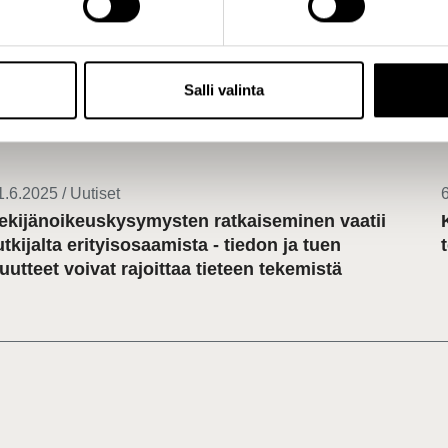
rofiili
Profiili
Poiminnat uutishuoneesta
Salli valinta
1.6.2025 / Uutiset
6
ekijänoikeuskysymysten ratkaiseminen vaatii
utkijalta erityisosaamista - tiedon ja tuen
uutteet voivat rajoittaa tieteen tekemistä