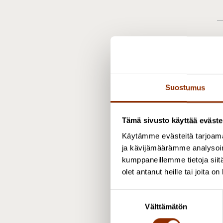
J
Suostumus
T
Tämä sivusto käyttää eväste
Käytämme evästeitä tarjoama
ja kävijämäärämme analysoim
kumppaneillemme tietoja siitä
T
olet antanut heille tai joita o
P
S
+
Välttämätön
u
t
o