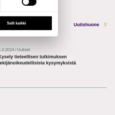
Salli kaikki
Uutishuone
.3.2024 / Uutiset
Kysely tieteellisen tutkimuksen
tekijänoikeudellisista kysymyksistä